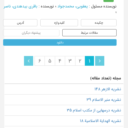
نویسنده مسئول
:
یعقوبی، محمدجواد
؛
نویسنده
:
باقری بیدهندی، ناصر
؛
چکیده
کلیدواژه
آدرس
مقالات مرتبط
پیشنهاد دیگران
دانلود
6
5
4
3
2
1
مجله (تعداد مقاله)
نشریه الازهر 148
نشریه منبر الاسلام 39
نشریه درسهایی از مکتب اسلام 35
نشریه الهدایة الاسلامیة 18