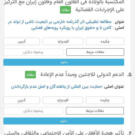
المكتسبة بالولادة في القانون العام وقانون إيران مع التركيز
على الإجراءات القضائية
مقاله
عنوان
مطالعه تطبیقی اثر گذرنامه خارجی بر تابعیت ناشی از تولد در
اصلی :
کامن لا و حقوق ایران با رویکرد رویه‌های قضایی
چکیده
کلیدواژه
آدرس
مقالات مرتبط
پیشنهاد دیگران
دانلود
الدعم الدولي للاجئين ومبدأ عدم الإعادة
5.
مقاله
عنوان اصلی :
حمایت بین المللی از پناهندگان و اصل عدم بازگرداندن
چکیده
کلیدواژه
آدرس
مقالات مرتبط
پیشنهاد دیگران
دانلود
تأثير هجرة الأفغان على الأمن الاجتماعي والثقافي والبيئي
6.