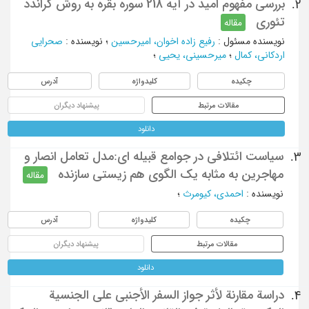
بررسی مفهوم امید در آیه 218 سوره بقره به روش گراندد
2.
تئوری
مقاله
نویسنده مسئول
:
رفیع زاده اخوان، امیرحسین
؛
نویسنده
:
صحرایی
اردکانی، کمال
؛
میرحسینی، یحیی
؛
چکیده
کلیدواژه
آدرس
مقالات مرتبط
پیشنهاد دیگران
دانلود
سیاست ائتلافی در جوامع قبیله ای:مدل تعامل انصار و
3.
مهاجرین به مثابه یک الگوی هم زیستی سازنده
مقاله
نویسنده
:
احمدی، کیومرث
؛
چکیده
کلیدواژه
آدرس
مقالات مرتبط
پیشنهاد دیگران
دانلود
دراسة مقارنة لأثر جواز السفر الأجنبي على الجنسية
4.