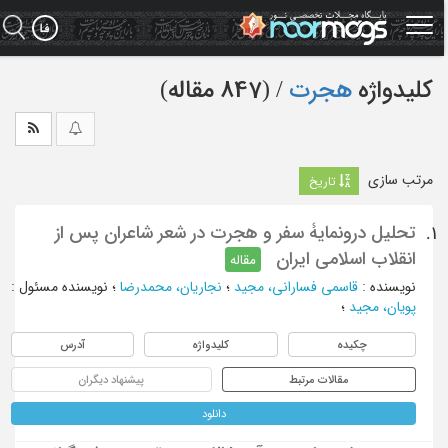
Ski
t
mai
conten
کلیدواژه
هجرت
‏/ (847 مقاله)
مرتب سازی
تاریخ
تحلیل درونمایۀ سفر و هجرت در شعر شاعران پس از
1.
انقلاب اسلامی ایران
مقاله
نویسنده
:
قاسمی فسارانی، مجید
؛
نجاریان، محمدرضا
؛
نویسنده مسئول
:
پویان، مجید
؛
چکیده
کلیدواژه
آدرس
مقالات مرتبط
پیشنهاد دیگران
دانلود