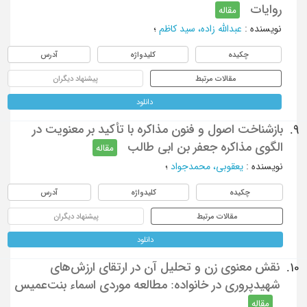
روایات
مقاله
نویسنده
:
عبدالله زاده، سید کاظم
؛
چکیده
کلیدواژه
آدرس
مقالات مرتبط
پیشنهاد دیگران
دانلود
بازشناخت اصول و فنون مذاکره با تأکید بر معنویت در
9.
الگوی مذاکره جعفر بن ابی طالب
مقاله
نویسنده
:
یعقوبی، محمدجواد
؛
چکیده
کلیدواژه
آدرس
مقالات مرتبط
پیشنهاد دیگران
دانلود
نقش معنوی زن و تحلیل آن در ارتقای ارزش‌های
10.
شهیدپروری در خانواده: مطالعه موردی اسماء بنت‌عمیس
مقاله