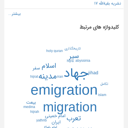
نشریه بقیةالله 17
کلیدواژه های مرتبط
تاريخگذاري
holy quran
سير
abyssinia
hijra
اسلام
جهاد
سفر
jihad
مدينه
hijrat
iran
emigration
تكامل
islam
migration
بيعت
medina
hijrah
امام خميني
تعرب
yathrib
ايران
امام رضاع