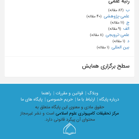
رتبه علمی
ب
‏ (82 مقاله)
علمی-پژوهشی
‏ (40 مقاله)
ج
‏ (11 مقاله)
الف
‏ (9 مقاله)
علمی-ترویجی
‏ (8 مقاله)
د
‏ (1 مقاله)
بین المللی
‏ (1 مقاله)
سطح برگزاری همایش
وبلاگ |
قوانین و مقررات |
راهنما
درباره پایگاه |
ارتباط با ما |
حریم خصوصی |
پایگاه های ما
حقوق مادی و معنوی اين پايگاه متعلق به
مرکز تحقیقات کامپیوتری علوم اسلامی
است و نشر غیرمجاز
محتوای آن پیگرد قانونی دارد.