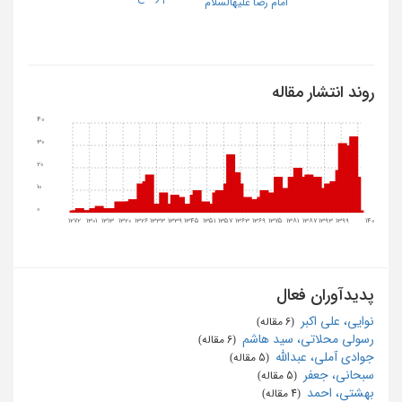
امام رضا عليهالسلام
روند انتشار مقاله
40
30
20
10
0
1272
1301
1313
1320
1326
1333
1339
1345
1351
1357
1363
1369
1375
1381
1387
1393
1399
1405
پدیدآوران فعال
نوایی، علی اکبر
‏ (6 مقاله)
رسولی محلاتی، سید هاشم
‏ (6 مقاله)
جوادی آملی، عبدالله
‏ (5 مقاله)
سبحانی، جعفر
‏ (5 مقاله)
بهشتی، احمد
‏ (4 مقاله)