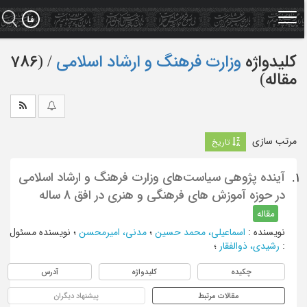
Ski
t
mai
conten
کلیدواژه
وزارت فرهنگ و ارشاد اسلامی
‏/ (786
مقاله)
مرتب سازی
تاریخ
آینده پژوهی سیاست‌های وزارت فرهنگ و ارشاد اسلامی
1.
در حوزه آموزش ‌های فرهنگی و هنری در افق 8 ساله
مقاله
نویسنده
:
اسماعیلی، محمد حسین
؛
مدنی، امیرمحسن
؛
نویسنده مسئول
:
رشیدی، ذوالفقار
؛
چکیده
کلیدواژه
آدرس
مقالات مرتبط
پیشنهاد دیگران