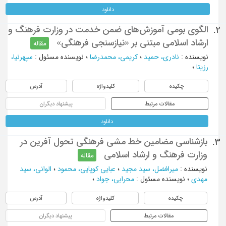
دانلود
الگوی بومی آموزش‌های ضمن خدمت در وزارت فرهنگ و
2.
ارشاد اسلامی مبتنی بر «نیازسنجی فرهنگی»
مقاله
نویسنده
:
نادری، حمید
؛
کریمی، محمدرضا
؛
نویسنده مسئول
:
سپهرنیا،
رزیتا
؛
چکیده
کلیدواژه
آدرس
مقالات مرتبط
پیشنهاد دیگران
دانلود
بازشناسی مضامین خط مشی فرهنگی تحول آفرین در
3.
وزارت فرهنگ و ارشاد اسلامی
مقاله
نویسنده
:
میرافضل، سید مجید
؛
عبایی کوپایی، محمود
؛
الوانی، سید
مهدی
؛
نویسنده مسئول
:
محرابی، جواد
؛
چکیده
کلیدواژه
آدرس
مقالات مرتبط
پیشنهاد دیگران