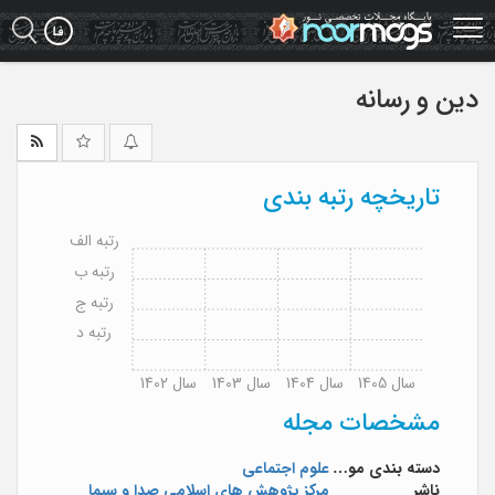
Ski
t
mai
conten
دین و رسانه
تاریخچه رتبه بندی
رتبه الف
رتبه ب
رتبه ج
رتبه د
سال 1405
سال 1404
سال 1403
سال 1402
مشخصات مجله
دسته بندی موضوعی
علوم اجتماعی
ناشر
مرکز پژوهش های اسلامی صدا و سیما