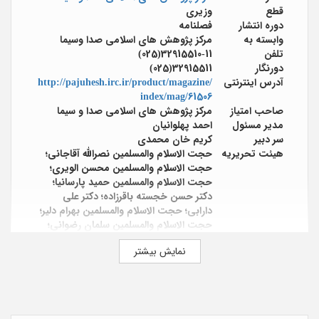
قطع
وزیری
دوره انتشار
فصلنامه
وابسته به
مرکز پژوهش های اسلامی صدا وسیما
تلفن
32915510-11(025)
دورنگار
32915511(025)
آدرس اینترنتی
http://pajuhesh.irc.ir/product/magazine/
index/mag/61506
صاحب امتیاز
مرکز پژوهش های اسلامی صدا و سیما
مدیر مسئول
احمد پهلوانیان
سر دبیر
کریم خان محمدی
هیئت تحریریه
حجت الاسلام والمسلمین نصرالله آقاجانی؛
حجت الاسلام والمسلمین محسن الویری؛
حجت الاسلام والمسلمین حمید پارسانیا؛
دکتر حسن خجسته باقرزاده؛ دکتر علی
دارابی؛ حجت الاسلام والمسلمین بهرام دلیر؛
حجت الاسلام والمسلمین سلمان رضوانی؛
حجت الاسلام والمسلمین حسینعلی سعدی؛
نمایش بیشتر
حجت الاسلام والمسلمین کریم خان
محمدی؛ دکتر سیف الله سیف اللهی؛ دکتر
ابراهیم شفیعی سروستانی؛ دکتر حسین
شرف الدین؛ دکتر احمد ضابطی جهرمی؛ دکتر
علی اصغر غلامرضایی؛ دکتر اصغر فهیمی فر؛