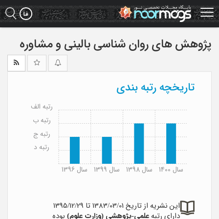
Ski
t
mai
conten
پژوهش های روان شناسی بالینی و مشاوره
تاریخچه رتبه بندی
رتبه الف
رتبه ب
رتبه ج
رتبه د
سال 1400
سال 1398
سال 1399
سال 1396
این نشریه از تاریخ 1383/03/01 تا 1395/12/29
دارای رتبه
علمی-پژوهشی (وزارت علوم)
بوده