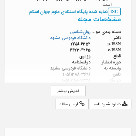
است.
ISC
نمایه شده پایگاه استنادی علوم جهان اسلام
مشخصات مجله
دسته بندی موضوعی
روان‌شناسی
ناشر
دانشگاه فردوسی مشهد
2251-6352
p-ISSN
2423-4265
e-ISSN
قطع
وزیری
دوره انتشار
دوفصلنامه
وابسته به
دانشگاه فردوسی مشهد
تلفن
38803696(051)
دورنگار
38807338(051)
آدرس اینترنتی
https://tpccp.um.ac.ir
نمایش بیشتر
صاحب امتیاز
معاونت پژوهشی دانشگاه فردوسی مشهد
مدیر مسئول
بهرامعلی قنبری هاشم آبادی؛ دکتر بهرام‌علی
دانلود شیوه نامه
ارسال مقاله
قنبری هاشم آبادی
سر دبیر
بهرامعلی قنبری هاشم آبادی؛ دکتر بهرام‌علی
قنبری هاشم آبادی
هیئت تحریریه
دکتر بهرام‌علی قنبری هاشم آبادی؛ دکتر
حمیدرضا آقا محمدیان شعرباف؛ دکتر سید
امیر امین یزدی؛ دکتر نورمحمد بخشانی؛