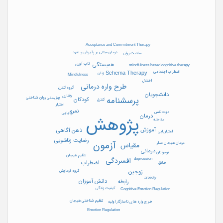
دکتر محمدعلی بشارت؛ سید علی کیمیایی؛
دکتر جواد صالحی فدردی؛ دکتر عبدالله شفیع
آبادی
پست الکترونیک
jsep@um.ac.ir
Acceptance and Commitment Therapy
آدرس
مشهد، دانشگاه فردوسی مشهد، دانشکده
درمان مبتنی بر پذیرش و تعهد
سلامت روان
علوم تربیت و روان شناسی
همبستگی
تاب آوری
mindfulness based cognitive therapy
صندوق پستی
1518
اضطراب اجتماعی
Schema Therapy
زنان
Mindfulness
محل نشر
مشهد (ایران)
اختلال
طرح واره درمانی
تاریخ ثبت در پایگاه
1392/02/09
گروه کنترل
دانشجویان
رفتاری
بهزیستی روان شناختی
پرسشنامه
کودکان
کنترل
اختبار
نمره
عزت نفس
پایایی
درمان
پژوهش
مداخله
آموزش
ذهن آگاهی
اعتباریابی
رضایت زناشویی
آزمون
درمان هیجان مدار
مقیاس
درمانی
نوجوانان
تنظیم هیجان
depression
افسردگی
اضطراب
طلاق
گروه آزمایش
زوجین
anxiety
دانش آموزان
رابطه
کیفیت زندگی
Cognitive Emotion Regulation
تنظیم شناختی هیجان
طرح واره های ناسازگار اولیه
Emotion Regulation