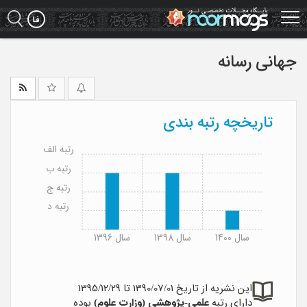
Ski
t
mai
conten
جهانی رسانه
تاریخچه رتبه بندی
رتبه الف
رتبه ب
رتبه ج
رتبه د
سال 1400
سال 1398
سال 1396
این نشریه از تاریخ 1390/07/01 تا 1395/12/29
دارای رتبه
علمی-پژوهشی (وزارت علوم)
بوده