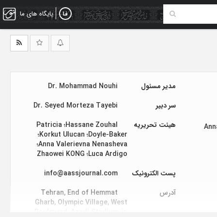
پایگاه های ما
مدیر مسئول
Dr. Mohammad Nouhi
سر دبیر
Dr. Seyed Morteza Tayebi
هیئت تحریریه
Hassane Zouhal؛ Patricia
Ann
Doyle-Baker؛ Korkut Ulucan؛
Anna Valerievna Nenasheva؛
Luca Ardigo؛ Zhaowei KONG
پست الکترونیک
info@aassjournal.com
آدرس
Tehran, End of Hemmat
Gharb, Olympic Village, West
Boulevard, Azadi Stadium, in