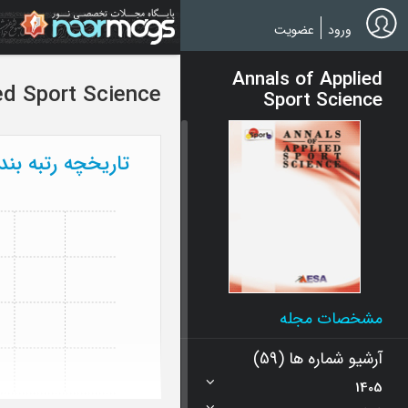
Ski
t
ورود
عضویت
mai
conten
Annals of Applied
ed Sport Science
Sport Science
تاریخچه رتبه بن
مشخصات مجله
آرشیو شماره ها (59)
1405