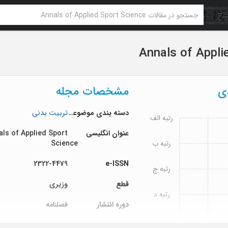
Annals of Appli
دی
مشخصات مجله
دسته بندی موضوعی
تربیت بدنی
رتبه الف
عنوان انگلیسی
als of Applied Sport
رتبه ب
Science
2322-4479
e-ISSN
رتبه ج
قطع
وزیری
رتبه د
دوره انتشار
فصلنامه
دوره انتشار
1391/01/01