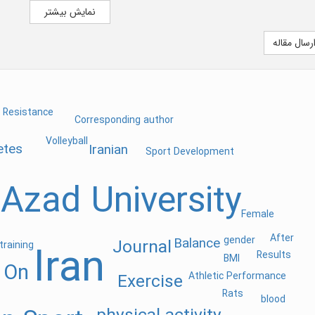
140
سال 1402
نمایش بیشتر
وابسته به
 Andishan Pasargad
رسال مقاله
تلفن
09116667687
آدرس اینترنتی
p://aassjournal.com
صاحب امتیاز
 Andishan Pasargad
n Resistance
Corresponding author
Volleyball
etes
Iranian
Sport Development
 Azad University
Female
After
gender
Balance
Journal
Iran
training
Results
BMI
On
Exercise
Athletic Performance
Rats
blood