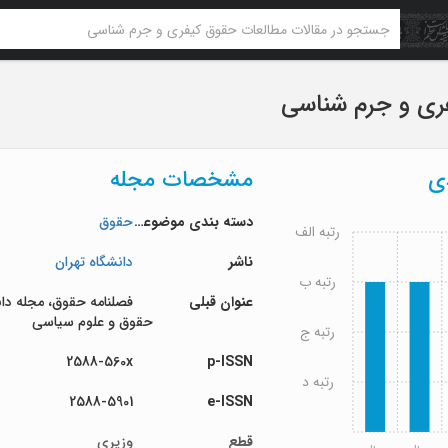
ری و جرم شناسی
دی
مشخصات مجله
دسته بندی موضوعی
حقوق
رتبه الف
ناشر
دانشگاه تهران
رتبه ب
عنوان قبلی
فصلنامه حقوق، مجله دا
حقوق و علوم­ سیاسی
رتبه ج
2588-560x
p-ISSN
رتبه د
2588-5901
e-ISSN
قطع
وزیری