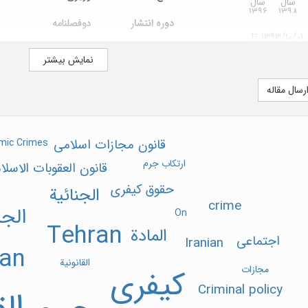
سال
سال
1396
1398
دوره انتشار
دوفصلنامه
این نشریه از تاریخ 1393/10/01 تا
علمی-پژوهشی
وابسته به
دانشگاه تهران
نمایش بیشتر
است.
تلفن
611112530(021)
ه استنادی علوم جهان
رسال مقاله
آدرس اینترنتی
ttps://jqclcs.ut.ac.ir
صاحب امتیاز
دانشگاه تهران، دانشکد
قانون مجازات اسلامی
mic Crimes
علوم سیاسی
ارتکاب جرم
قانون العقوبات الاسلا
حقوق کیفری
الجنائیة
crime
الجر
On
Tehran
المادة
اجتماعی
Iranian
ran
القانونیة
کیفری
مجازات
Criminal policy