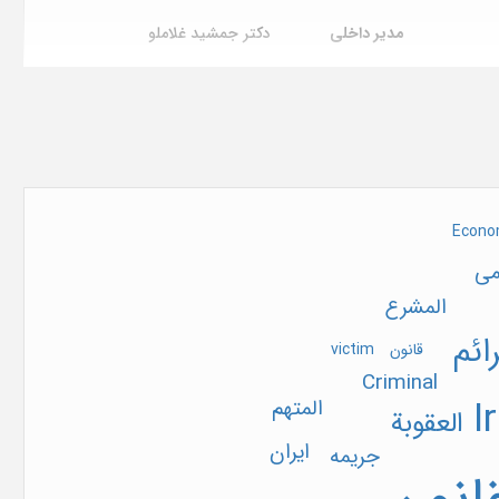
مدیر داخلی
دکتر جمشید غلاملو
پست الکترونیک
clcs@ut.ac.ir
آدرس
نشانی پستی مجله: تهران.
خیابان انقلاب. دانشگاه تهران.
دانشکده حقوق و علوم سیاسی ،
h
دفتر مجله - اتاق 413
ه حقوق و
Econo
محل نشر
تهران (ایران)
می
تاریخ ثبت در پایگاه
1394/11/28
المشرع
ائم
قانون
victim
Criminal
I
المتهم
العقوبة
ایران
جریمه