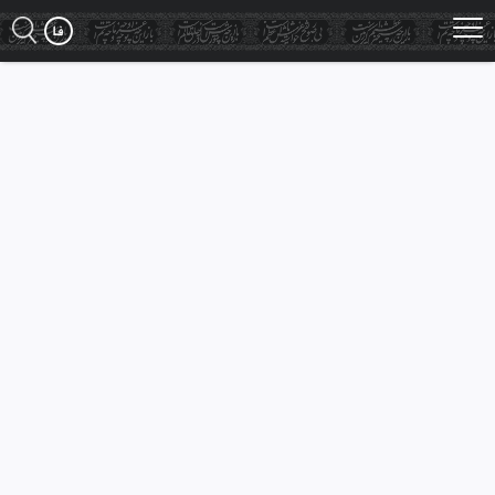
Ski
t
mai
conten