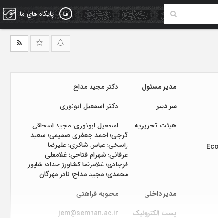
پایگاه های ما
مدیر مسئول
دکتر مجید مداح
سر دبیر
دکتر اسمعیل ابونوری
هیئت تحریریه
اسمعیل ابونوری؛ مجید اسحاقی
گرجی؛ احمد جعفری صمیمی؛ سعید
راسخی؛ عباس شاکری؛ علیرضا
Eco
عرفانی؛ شهرام فتاحی؛ غلامعلی
فرجادی؛ غلامرضا کشاورز حداد؛ شاپور
محمدی؛ مجید مداح؛ نادر مهرگان
مدیر داخلی
محبوبه فراهتی
پست الکترونیک
jem@semnan.ac.ir