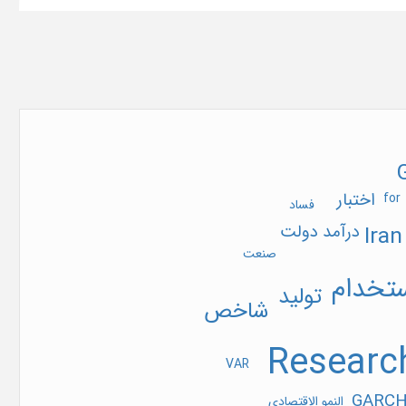
آدرس
دانشگاه سمنان - دانشکده
اقتصاد، مدیریت و علوم اداری، دفتر
http
فصلنامه مدلسازی اقتصادسنجی
محل نشر
سمنان (ایران)
تاریخ ثبت در پایگاه
1395/10/27
اختبار
for
فساد
درآمد
دولت
Iran
صنعت
تخدام
تولید
شاخص
Researc
VAR
GARC
النمو الاقتصادی