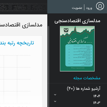
Ski
t
ورود
عضویت
mai
conten
مدلسازی اقتصادسنجی
مدلسازی اقتصادس
تاریخچه رتبه بن
مشخصات مجله
آرشیو شماره ها (40)
1404
1403