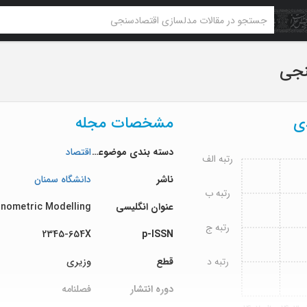
نجی
دی
مشخصات مجله
دسته بندی موضوعی
اقتصاد
رتبه الف
ناشر
دانشگاه سمنان
رتبه ب
عنوان انگلیسی
nometric Modelling
رتبه ج
2345-654X
p-ISSN
رتبه د
قطع
وزیری
دوره انتشار
فصلنامه