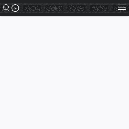
Ski
t
mai
conten