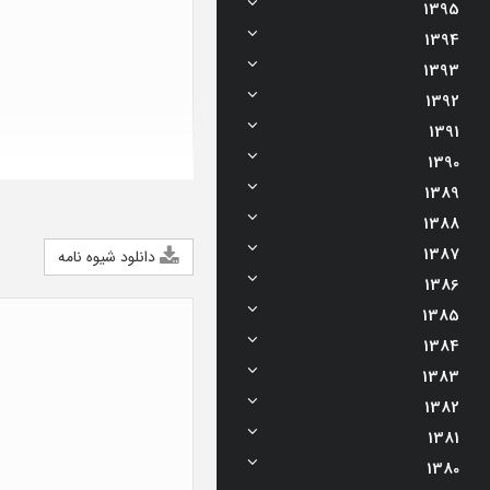
1395
1394
1393
1392
1391
1390
1389
1388
1387
دانلود شیوه نامه
1386
1385
1384
1383
1382
1381
1380