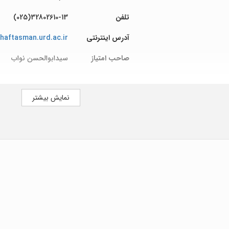
تلفن
32802610-13(025)
آدرس اینترنتی
/haftasman.urd.ac.ir
صاحب امتیاز
سیدابوالحسن نواب
نمایش بیشتر