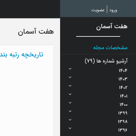
Ski
t
ورود
عضویت
mai
conten
هفت آسمان
هفت آسمان
مشخصات مجله
تاریخچه رتبه بن
آرشیو شماره ها (79)
1404
1403
1402
1401
1400
1399
1398
1396