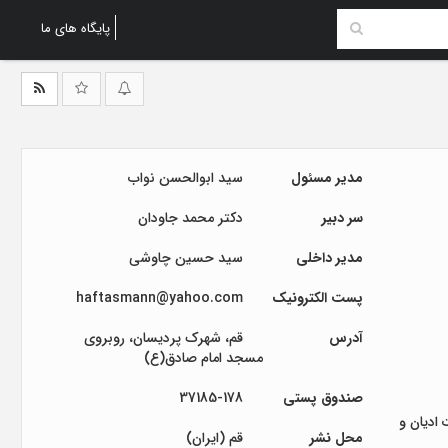
پایگاه های ما
مدیر مسئول
سيد ابوالحسن نواب
سر دبیر
دکتر محمد جاودان
مدیر داخلی
سید حسین چاوشی
پست الکترونیک
haftasmann@yahoo.com
آدرس
قم، شهرک پردیسان، روبروی
مسجد امام صادق(ع)
صندوق پستی
37185-178
 ادیان و
محل نشر
قم (ایران)