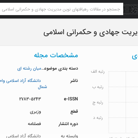
یریت جهادی و حکمرانی اسلامی
دی
مشخصات مجله
دسته بندی موضوعی
میان رشته ای
رتبه الف
ناشر
دانشگاه آزاد اسلامی واح
رتبه ب
شمال
2783-5243
e-ISSN
رتبه ج
قطع
وزیری
رتبه د
دوره انتشار
فصلنامه
وابسته به
دانشگاه آزاد اسلامی