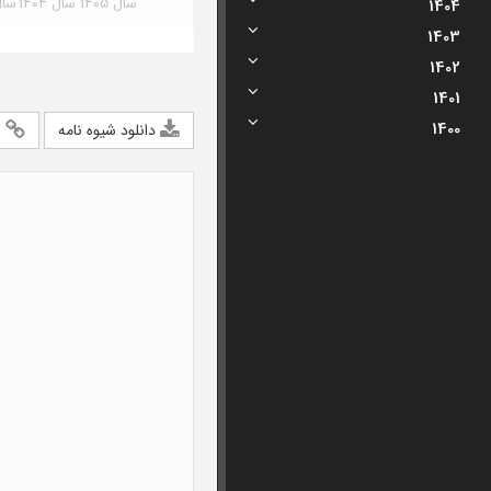
سال 1405
سال 1404
سال 3
1404
1403
1402
1401
1400
دانلود شیوه نامه
ا