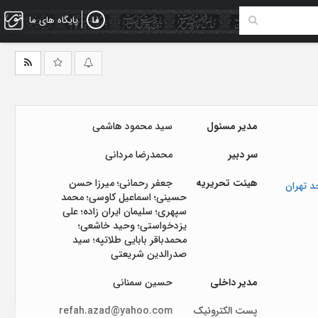
پایگاه های ما
مدیر مسئول
سید محمود هاشمی
سر دبیر
محمدرضا مردانی
هیئت تحریریه
جعفر رحمانی؛ میرزا حسن
د تهران
حسینی؛ اسماعیل کاوسی؛ محمد
سپهری؛ سلیمان ایران زاده؛ علی
یزدخواستی؛ وحید خاشعی؛
محمدباقر بابایی طلاتپه؛ سید
صدرالدین شریعتی
مدیر داخلی
حسین سمنانی
پست الکترونیک
refah.azad@yahoo.com