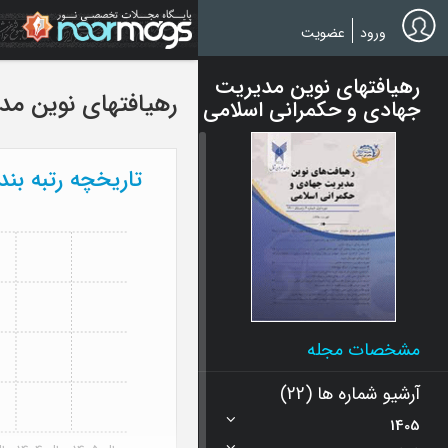
Ski
t
ورود
عضویت
mai
conten
رهیافتهای نوین مدیریت
رهیافتهای نوین مد
جهادی و حکمرانی اسلامی
تاریخچه رتبه بن
مشخصات مجله
آرشیو شماره ها (22)
1405