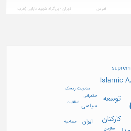
آدرس
تهران -بزرگراه شهید بابایی (غرب
به شرق)- خروجی حکیمیه- خیابان
شهید صدوقی- بلوار شهید عباسپور-
https:/
دانشگاه آزاد اسلامی واحد تهران
شمال-دانشکده مدیریت و علوم
انسانی کد پستی: ۱۶۵۱۱۵۳۳۱۱
تهران
محل نشر
تهران (ایران)
تاریخ ثبت در پایگاه
1401/10/15
suprem
Islamic A
مدیریت ریسک
حکمرانی
توسعه
شفافیت
سیاسی
کارکنان
ایران
مصاحبه
مدل
سازمان