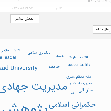
140
سال 1402
تلفن
09370863457
آدرس اینترنتی
/sanad.iau.ir/journal
نمایش بیشتر
/jmig
رسال مقاله
صاحب امتیاز
دانشکده مدیریت واحد 
شمال دانشگاه ازاد اسلامی
انقلاب اسلامی
بانکداری اسلامی
اقتصاد
e leader
اقتصاد مقاومتی
accountability
جامعه
zad University
مقام معظم رهبری
مدیریت جهادی
مدیریت اسلامی
سازمانی
کار
پژوهش
حکمرانی اسلامی