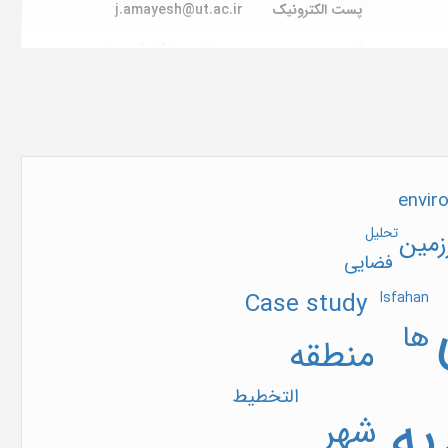
پست الکترونیک
j.amayesh@ut.ac.ir
آدرس
قم، بلوار دانشگاه (جاده قدیم
ان
تهران) بالاتر از پایانه مسافربری،
پردیس فارابی دانشگاه تهران،
دانشکده مدیریت و حسابداری
صندوق پستی
357
محل نشر
قم (ایران)
envir
هران
تاریخ ثبت در پایگاه
1390/03/17
تحلیل
زمین
فضایی
Case study
Isfahan
ها
منطقه
التخطیط
به
شهر