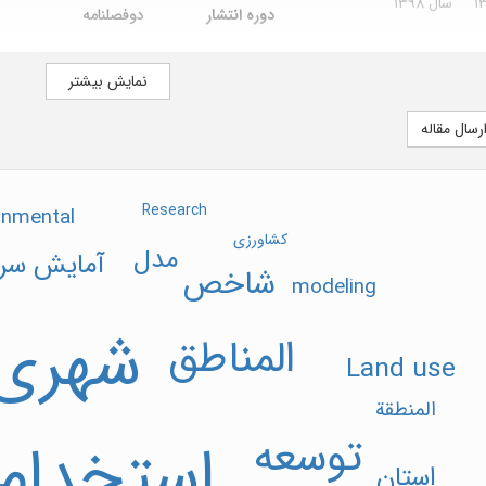
سال 1398
دوره انتشار
دوفصلنامه
این نشریه از تاریخ 1390/12/01 تا
وابسته به
پردیس قم - دانشگاه تهر
علمی-پژوهشی
نمایش بیشتر
تلفن
36166295(025)
است.
ه استنادی علوم جهان
رسال مقاله
دورنگار
36166295(025)
آدرس اینترنتی
https://jtcp.ut.ac.ir
Research
onmental
صاحب امتیاز
پردیس فارابی دانشگاه ت
کشاورزی
مدل
آمایش سر
شاخص
modeling
شهری
المناطق
Land use
المنطقة
توسعه
استخدام
استان