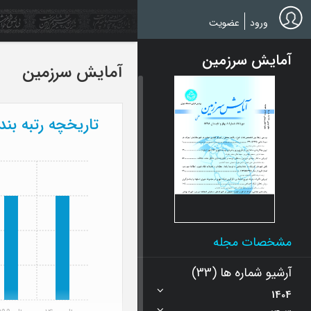
Ski
t
ورود
عضویت
mai
conten
آمایش سرزمین
آمایش سرزمین
تاریخچه رتبه بن
مشخصات مجله
آرشیو شماره ها (33)
1404