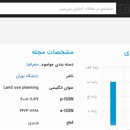
دی
مشخصات مجله
دسته بندی موضوعی
جغرافیا
رتبه الف
ناشر
دانشگاه تهران
رتبه ب
عنوان انگلیسی
Land use planning
رتبه ج
2008-7047
p-ISSN
رتبه د
e-ISSN
2423-6268
قطع
وزیری