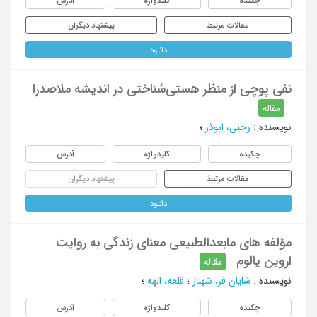
چکیده
کلیدواژه
آدرس
مقالات مرتبط
پیشنهاد دیگران
دانلود
نفی پوچی از منظر هستی‌شناختی در اندیشه ملاصدرا
مقاله
نویسنده
:
رجبی، ابوذر
؛
چکیده
کلیدواژه
آدرس
مقالات مرتبط
پیشنهاد دیگران
دانلود
مؤلفه های مابعدالطبیعی معنای زندگی به روایت
اروین یالوم
مقاله
نویسنده
:
شایان فر، شهناز
؛
قلعه، الهه
؛
چکیده
کلیدواژه
آدرس