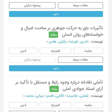
مقالات مرتبط
پیشنهاد دیگران
دانلود
تأثیرات باور به حرکت جوهری بر ساحت امیال و
خواسته‌های روان انسان
مقاله
نویسنده
:
نادری، علیرضا
؛
وکیلی، هادی
؛
چکیده
کلیدواژه
آدرس
مقالات مرتبط
پیشنهاد دیگران
دانلود
تأملی نقادانه درباره‌ وجود رابط و مستقل با تأکید بر
آرای استاد جوادی آملی
مقاله
نویسنده
:
شاملی، غلامرضا
؛
کاکایی، قاسم
؛
بنیانی، محمد
؛
چکیده
کلیدواژه
آدرس