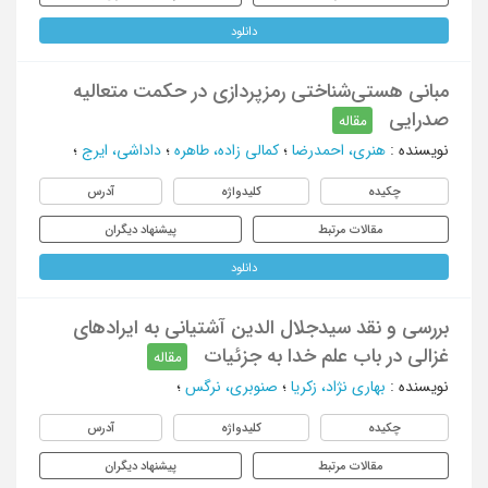
دانلود
مبانی هستی‌شناختی رمزپردازی در حکمت متعالیه
صدرایی
مقاله
نویسنده
:
هنری، احمدرضا
؛
کمالی زاده، طاهره
؛
داداشی، ایرج
؛
چکیده
کلیدواژه
آدرس
مقالات مرتبط
پیشنهاد دیگران
دانلود
بررسی و نقد سیدجلال الدین آشتیانی به ایرادهای
غزالی در باب علم خدا به جزئیات
مقاله
نویسنده
:
بهاری نژاد، زکریا
؛
صنوبری، نرگس
؛
چکیده
کلیدواژه
آدرس
مقالات مرتبط
پیشنهاد دیگران