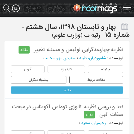
Ski
t
mai
conten
بهار و تابستان 1398، سال هشتم -
شماره 15
رتبه
ب
(وزارت علوم)
نظریه چهاربعدگرایی لوئیس و مسئله تغییر
مقاله
نویسنده
:
شاه‌وردیان، طیبه
؛
سعیدی مهر، محمد
؛
چکیده
کلیدواژه
آدرس
مقالات مرتبط
پیشنهاد دیگران
دانلود
نقد و بررسی نظریه انالوژی توماس آکویناس در مبحث
صفات الهی
مقاله
نویسنده
:
رحیمیان، سعید
؛