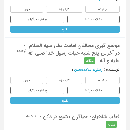
چکیده
کلیدواژه
آدرس
مقالات مرتبط
پیشنهاد دیگران
دانلود
موضع گیری مخالفان امامت علی علیه السلام
ترجمه
در آخرین پنج شنبه حیات رسول خدا صلی الله
علیه و آله
مقاله
نویسنده
:
زینلی، غلامحسین
؛
چکیده
کلیدواژه
آدرس
مقالات مرتبط
پیشنهاد دیگران
دانلود
قطب شاهیان؛ احیاگران تشیع در دکن
ترجمه
مقاله