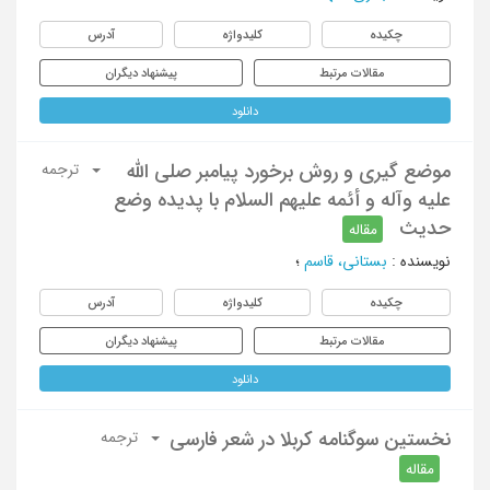
چکیده
کلیدواژه
آدرس
مقالات مرتبط
پیشنهاد دیگران
دانلود
موضع گیری و روش برخورد پیامبر صلی الله
ترجمه
علیه وآله و أئمه علیهم السلام با پدیده وضع
حدیث
مقاله
نویسنده
:
بستانی، قاسم
؛
چکیده
کلیدواژه
آدرس
مقالات مرتبط
پیشنهاد دیگران
دانلود
نخستین سوگنامه کربلا در شعر فارسی
ترجمه
مقاله