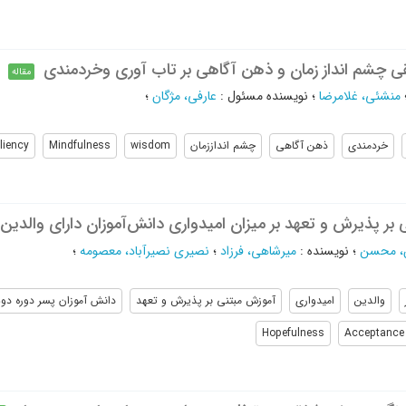
 چشم انداز زمان و ذهن آگاهی بر تاب آوری وخردمندی
مقاله
منشئی، غلامرضا
؛
نویسنده مسئول
:
عارفی، مژگان
؛
خردمندی
ذهن آگاهی
چشم انداززمان
wisdom
Mindfulness
iliency
ر پذیرش و تعهد بر میزان امیدواری دانش‌آموزان دارای والدین 
، محسن
؛
نویسنده
:
میرشاهی، فرزاد
؛
نصیری نصیرآباد، معصومه
؛
والدین
امیدواری
آموزش مبتنی بر پذیرش و تعهد
دانش آموزان پسر دوره دو
Hopefulness
Acceptance