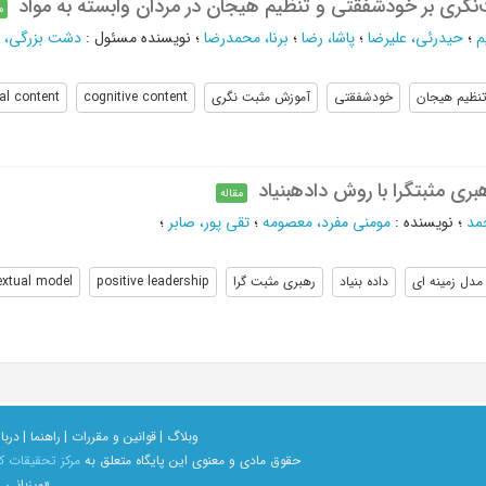
گری بر خودشفقتی و تنظیم هیجان در مردان وابسته به مواد
م
م
؛
حیدرئی، علیرضا
؛
پاشا، رضا
؛
برنا، محمدرضا
؛
نویسنده مسئول
:
دشت بزرگی، ز
نظیم هیجان
خودشفقتی
آموزش مثبت نگری
cognitive content
al content
ری مثبتگرا با روش دادهبنیاد
مقاله
مد
؛
نویسنده
:
مومنی مفرد، معصومه
؛
تقی پور، صابر
؛
مدل زمینه ای
داده بنیاد
رهبری مثبت گرا
positive leadership
extual model
وبلاگ |
قوانین و مقررات |
راهنما |
دربار
حقوق مادی و معنوی اين پايگاه متعلق به
مرکز تحقیقات ک
«میزبانی