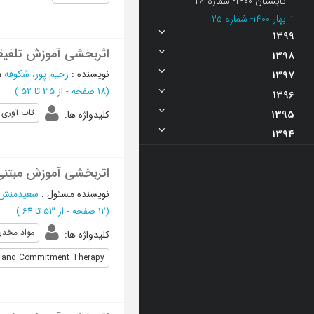
تابستان 1400- شماره 26
بهار 1400- شماره 25
1399
اثربخشی آموزش تلفیقی
1398
نویسنده
:
رحیم پور، شکوفه
؛
1397
(‎18 صفحه -
از 35 تا 52
)
1396
تاب آوری
1395
کلیدواژه ها
:
1394
اثربخشی آموزش مبتنی ب
نویسنده مسئول
:
سعیدمنش
(‎12 صفحه -
از 53 تا 64
)
مواد مخدر
کلیدواژه ها
:
 and Commitment Therapy