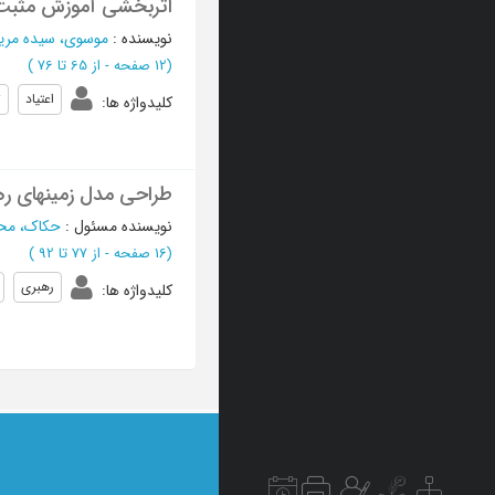
اثربخشی آموزش مثبت‌ن
نویسنده
:
موسوی، سیده مری
(‎12 صفحه -
از 65 تا 76
)
اعتیاد
ت
کلیدواژه ها
:
طراحی مدل زمینهای رهب
نویسنده مسئول
:
حکاک، مح
(‎16 صفحه -
از 77 تا 92
)
رهبری
کلیدواژه ها
: