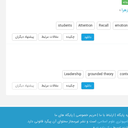
قاله
هرا
؛
students
Attention
Recall
emotion
چکیده
مقالات مرتبط
پیشنهاد دیگران
دانلود
Leadership
grounded theory
cont
چکیده
مقالات مرتبط
پیشنهاد دیگران
دانلود
ه پایگاه |
ارتباط با ما |
حریم خصوصی |
پایگاه های ما
امپیوتری علوم اسلامی
است و نشر غیرمجاز محتوای آن پیگرد قانونی دارد.
 شده توسط
مرکز داده نور
»