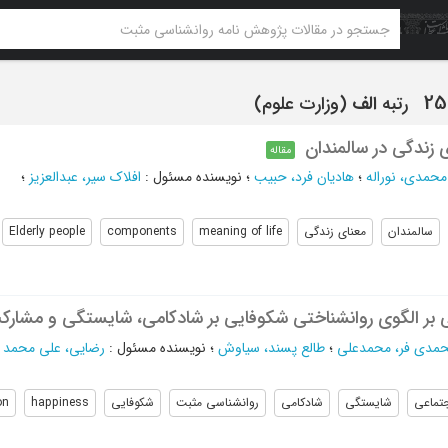
رتبه
الف
(وزارت علوم)
 زندگی در سالمندان
مقاله
محمدی، نوراله
؛
هادیان فرد، حبیب
؛
نویسنده مسئول
:
افلاک سیر، عبدالعزیز
؛
سالمندان
معنای زندگی
meaning of life
components
Elderly people
بر الگوی روانشناختی شکوفایی بر شادکامی، شایستگی و مشارک
مدی فر، محمدعلی
؛
طالع پسند، سیاوش
؛
نویسنده مسئول
:
رضایی، علی محمد
؛
تماعی
شایستگی
شادکامی
روانشناسی مثبت
شکوفایی
happiness
on