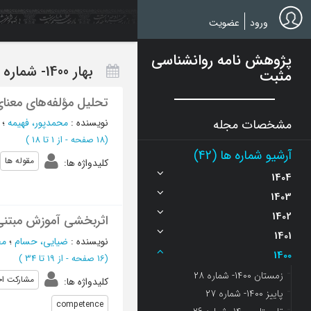
Ski
t
ورود
عضویت
mai
conten
پژوهش نامه روانشناسی
بهار 1400- شماره 25
مثبت
تحلیل مؤلفه‌های معنای
مشخصات مجله
نویسنده
:
محمدپور، فهیمه
؛
(‎18 صفحه -
از 1 تا 18
)
آرشیو شماره ها (42)
مقوله ها
کلیدواژه ها
:
1404
1403
1402
اثربخشی آموزش مبتنی 
1401
نویسنده
:
ضیایی، حسام
؛
مح
1400
(‎16 صفحه -
از 19 تا 34
)
زمستان 1400- شماره 28
مشارکت اج
کلیدواژه ها
:
پاییز 1400- شماره 27
competence