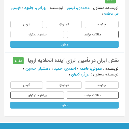
نویسنده مسئول
:
محمدی، تیمور
؛
نویسنده
:
بهرامی، جاوید
؛
فهیمی
فر، فاطمه
؛
چکیده
کلیدواژه
آدرس
مقالات مرتبط
پیشنهاد دیگران
دانلود
نقش ایران در تأمین انرژی آینده اتحادیه اروپا
مقاله
نویسنده
:
هموئی، فاطمه
؛
احمدی، حمید
؛
دهشیار، حسین
؛
نویسنده مسئول
:
برزگر، کیهان
؛
چکیده
کلیدواژه
آدرس
مقالات مرتبط
پیشنهاد دیگران
دانلود