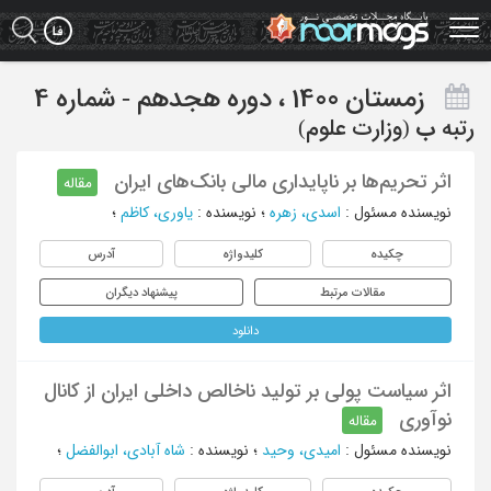
Ski
t
mai
conten
زمستان 1400 ، دوره هجدهم - شماره 4
رتبه
ب
(وزارت علوم)
اثر تحریم‌ها بر ناپایداری مالی بانک‌های ایران
مقاله
نویسنده مسئول
:
اسدی، زهره
؛
نویسنده
:
یاوری، کاظم
؛
چکیده
کلیدواژه
آدرس
مقالات مرتبط
پیشنهاد دیگران
دانلود
اثر سیاست پولی بر تولید ناخالص داخلی ایران از کانال
نوآوری
مقاله
نویسنده مسئول
:
امیدی، وحید
؛
نویسنده
:
شاه آبادی، ابوالفضل
؛