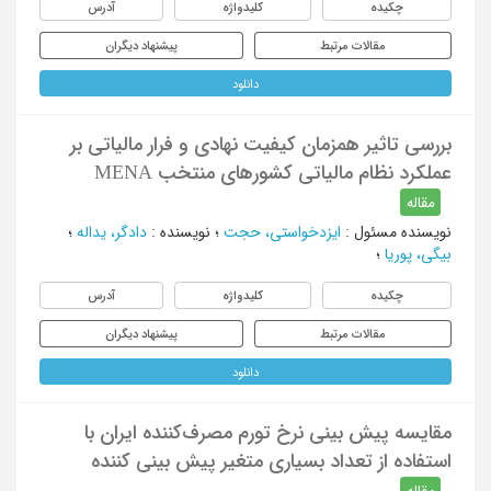
چکیده
کلیدواژه
آدرس
مقالات مرتبط
پیشنهاد دیگران
دانلود
بررسی تاثیر همزمان کیفیت نهادی و فرار مالیاتی بر
عملکرد نظام مالیاتی کشورهای منتخب MENA
مقاله
نویسنده مسئول
:
ایزدخواستی، حجت
؛
نویسنده
:
دادگر، یداله
؛
بیگی، پوریا
؛
چکیده
کلیدواژه
آدرس
مقالات مرتبط
پیشنهاد دیگران
دانلود
مقایسه پیش ‏بینی نرخ تورم مصرف‌کننده ایران با
استفاده از تعداد بسیاری متغیر پیش ‏بینی کننده
مقاله