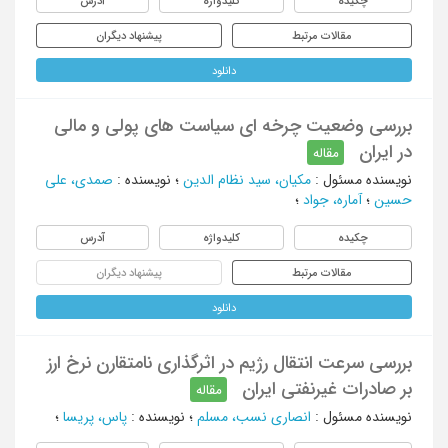
چکیده
کلیدواژه
آدرس
مقالات مرتبط
پیشنهاد دیگران
دانلود
بررسی وضعیت چرخه ای سیاست های پولی و مالی
در ایران
مقاله
نویسنده مسئول
:
مکیان، سید نظام الدین
؛
نویسنده
:
صمدی، علی
حسین
؛
آماره، جواد
؛
چکیده
کلیدواژه
آدرس
مقالات مرتبط
پیشنهاد دیگران
دانلود
بررسی سرعت انتقال رژیم در اثرگذاری نامتقارن نرخ ارز
بر صادرات غیرنفتی ایران
مقاله
نویسنده مسئول
:
انصاری نسب، مسلم
؛
نویسنده
:
پاس، پریسا
؛