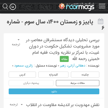
Ski
t
mai
conten
پاییز و زمستان 1400، سال سوم - شماره
6
بررسی تحلیلی دیدگاه مستشرقان معاصر، در
ترجمه
مورد مشروعیت تشکیل حکومت در دوران
غیبت، با تمرکز بر نظریه ولایت فقیه امام
خمینی رحمه الله
مقاله
نویسنده
:
دهقانی آرانی، زهیر
؛
نویسنده مسئول
:
زائری، مسعود
؛
چکیده
کلیدواژه
آدرس
مقالات مرتبط
پیشنهاد دیگران
دانلود
نقش مهدویت بر اندیشه مقاومت در انقلاب
ترجمه