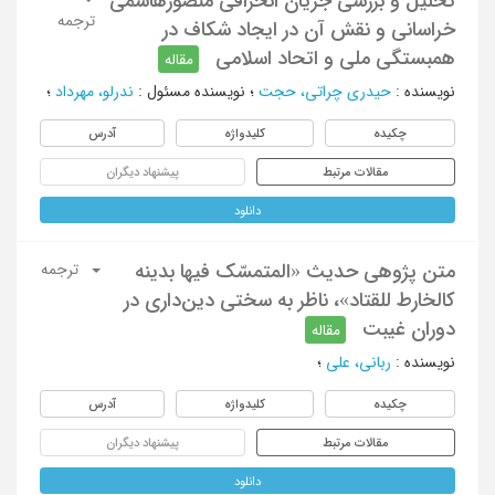
تحلیل و بررسی جریان انحرافی منصورهاشمی
ترجمه
خراسانی و نقش آن در ایجاد شکاف در
همبستگی ملی و اتحاد اسلامی
مقاله
نویسنده
:
حیدری چراتی، حجت
؛
نویسنده مسئول
:
ندرلو، مهرداد
؛
چکیده
کلیدواژه
آدرس
مقالات مرتبط
پیشنهاد دیگران
دانلود
متن پژوهی حدیث «المتمسّک فیها بدینه
ترجمه
کالخارط للقتاد»، ناظر به‌‌‌ سختی دین‌داری در
دوران غیبت
مقاله
نویسنده
:
ربانی، علی
؛
چکیده
کلیدواژه
آدرس
مقالات مرتبط
پیشنهاد دیگران
دانلود