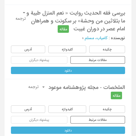
بررسی فقه الحدیث روایت « نعم المنزل طیبة و
ترجمه
ما بثلاثین من‌ وحشة» بر سکونت و همراهان
امام عصر در دوران غیبت
مقاله
نویسنده
:
کامیاب، مسلم
؛
چکیده
کلیدواژه
آدرس
مقالات مرتبط
پیشنهاد دیگران
دانلود
الملخصات - مجله پژوهشنامه موعود
ترجمه
مقاله
چکیده
کلیدواژه
آدرس
مقالات مرتبط
پیشنهاد دیگران
دانلود