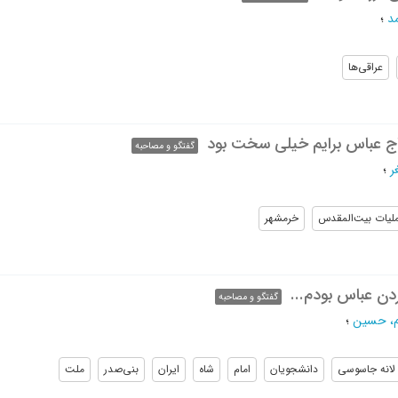
د
؛
عراقی‌ها
ج عباس برایم خیلی سخت بود
گفتگو و مصاحبه
ر
؛
لیات بیت‌المقدس
خرمشهر
دن عباس بودم...
گفتگو و مصاحبه
م، حسین
؛
لانه جاسوسی
دانشجویان
امام
شاه
ایران
بنی‌صدر
ملت