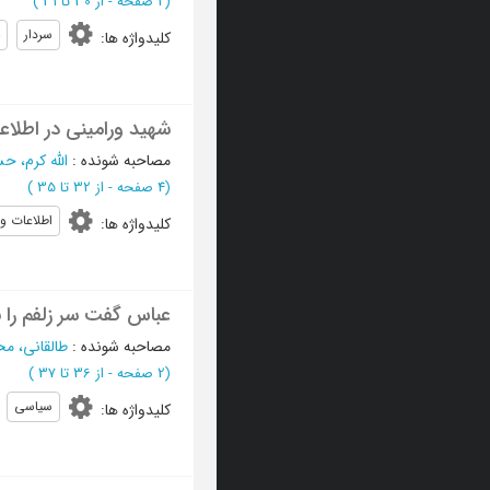
(‎2 صفحه -
از 30 تا 31
)
سردار
کلیدواژه ها
:
شهید ورامینی در اطلاع
مصاحبه شونده
:
الله کرم، ح
(‎4 صفحه -
از 32 تا 35
)
اطلاعات و
کلیدواژه ها
:
عباس گفت سر زلفم را با
مصاحبه شونده
:
طالقانی، م
(‎2 صفحه -
از 36 تا 37
)
سیاسی
کلیدواژه ها
: