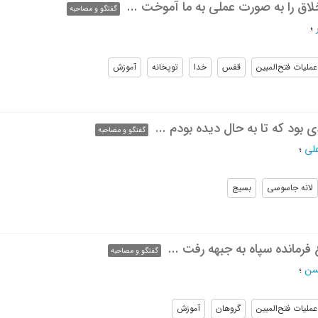
اق را به صورت عملی به ما آموخت ...
گفتگو و مصاحبه
؛
عملیات فتح‌المبین
قفس
خدا
توپخانه
آموزش
بود که تا به حال دیده بودم ...
گفتگو و مصاحبه
لی
؛
لانه جاسوسی
بسیج
رمانده سپاه به جبهه رفت ...
گفتگو و مصاحبه
سن
؛
عملیات فتح‌المبین
گروهان
آموزش