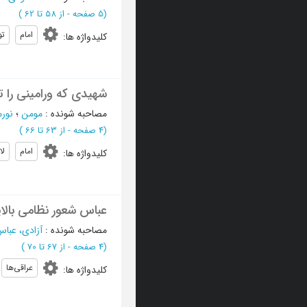
(‎5 صفحه -
از 58 تا 62
)
امام
تو
کلیدواژه ها
:
شهیدی که ورامینی را تر
مصاحبه شونده
:
مومن
؛
نور
(‎4 صفحه -
از 63 تا 66
)
امام
لا
کلیدواژه ها
:
عباس شعور نظامی بالا
مصاحبه شونده
:
آزادی، عبا
(‎4 صفحه -
از 67 تا 70
)
عراقی‌ها
کلیدواژه ها
: