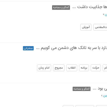
ا جذابیت داشت ...
گفتگو و مصاحبه
س
؛
ت‌المقدس
آموزش
ندارد با سر به تانک های دشمن می کوبیم ...
سخنرانی
ام
حرکت
برنامه
انقلاب
مجروح
امام زمان
بود ...
گفتگو و مصاحبه
ین
؛