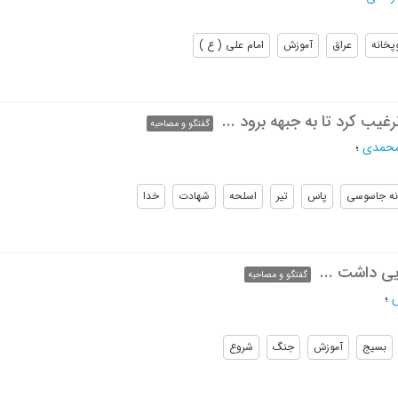
پخانه
عراق
آموزش
امام علی ( ع )
غیب کرد تا به جبهه برود ...
گفتگو و مصاحبه
محمدی
؛
نه جاسوسی
پاس
تیر
اسلحه
شهادت
خدا
یی داشت ...
گفتگو و مصاحبه
س
؛
بسیج
آموزش
جنگ
شروع