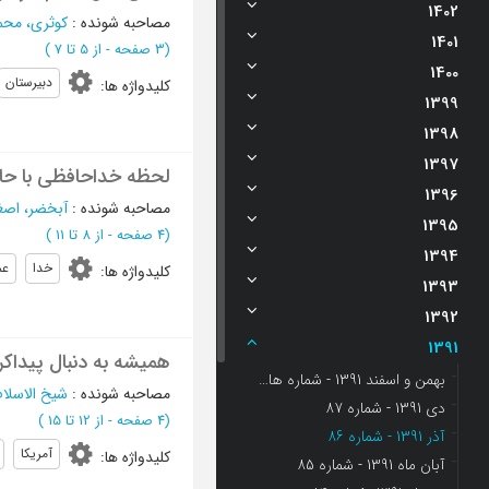
1402
مصاحبه شونده
:
کوثری، محم
1401
(‎3 صفحه -
از 5 تا 7
)
1400
دبیرستان
کلیدواژه ها
:
1399
1398
1397
لحظه خداحافظی با حا
1396
مصاحبه شونده
:
آبخضر، اصغ
1395
(‎4 صفحه -
از 8 تا 11
)
1394
خدا
عم
کلیدواژه ها
:
1393
1392
1391
همیشه به دنبال پیداکر
بهمن و اسفند 1391 - شماره های 88 و 89
مصاحبه شونده
:
شیخ الاسلا
دی 1391 - شماره 87
(‎4 صفحه -
از 12 تا 15
)
آذر 1391 - شماره 86
آمریکا
کلیدواژه ها
:
آبان ماه 1391 - شماره 85