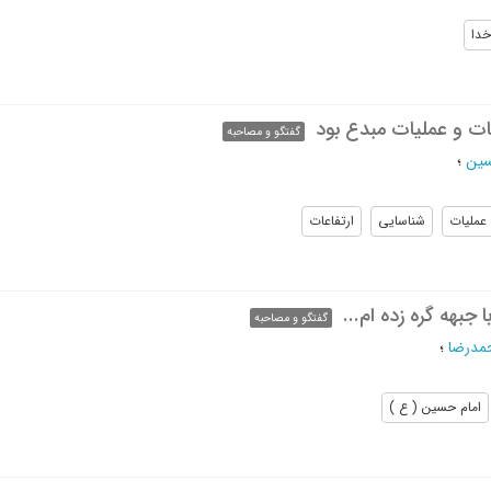
خدا
ات و عملیات مبدع بود
گفتگو و مصاحبه
سین
؛
 عملیات
شناسایی
ارتفاعات
 جبهه گره زده ام...
گفتگو و مصاحبه
حمدرضا
؛
امام حسین ( ع )