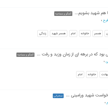
ا هم شهید بشویم...
گفتگو و مصاحبه
فرح
؛
ن
همسر
خانواده
امام
همسر شهید
زندگی
ود که در برهه ای از زمان وزید و رفت ...
گفتگو و مصاحبه
ی
؛
هادت
خانواده
امام
واست شهید ورامینی ...
سخنرانی
؛