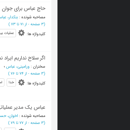
حاج عباس برای جوان ه
مصاحبه شونده
:
بنکدار، عبا
(‎3 صفحه -
از 71 تا 73
)
عملیات بی
کلیدواژه ها
:
اگر سلاح نداریم ایراد 
سخنران
:
ورامینی، عباس
؛
(‎3 صفحه -
از 74 تا 76
)
خدا
ام
کلیدواژه ها
:
عباس یک مدیر عملیاتی 
مصاحبه شونده
:
اخوان، حس
(‎3 صفحه -
از 77 تا 79
)