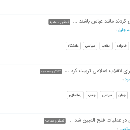
ردند مانند عباس باشند ...
گفتگو و مصاحبه
، جلیل
؛
خانواده
انقلاب
سیاسی
دانشگاه
رای انقلاب اسلامی تربیت کرد ...
گفتگو و مصاحبه
ود
؛
جوان
سیاسی
جذب
راه‌اندازی
 در عملیات فتح المبین شد ...
گفتگو و مصاحبه
رتضی
؛