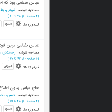
عباس معلمی بود که اخل
مصاحبه شونده
:
شیبانی، باقر
(‎4 صفحه -
از 38 تا 41
)
بسیج
کلیدواژه ها
:
عباس نظامی ترین فردی 
مصاحبه شونده
:
زحمتکش، ع
(‎6 صفحه -
از 42 تا 47
)
آموزش
کلیدواژه ها
:
حاج عباس بدون اطلاع ف
مصاحبه شونده
:
حسن، مح
(‎4 صفحه -
از 48 تا 51
)
بسیج
کلیدواژه ها
: