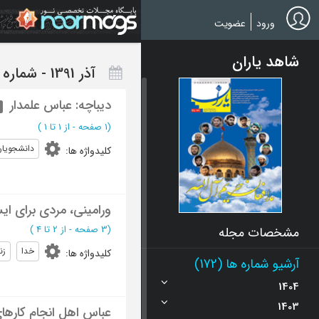
Ski
t
ورود
عضویت
mai
conten
شاهد یاران
آذر 1391 - شماره 86
دیباچه: عباس علمدار
(‎1 صفحه -
از 1 تا 1
)
دانشجویان
کلیدواژه ها
:
ورامینی، مردی برای ایست
(‎3 صفحه -
از 2 تا 4
)
مشخصات مجله
خدا
زن
کلیدواژه ها
:
آرشیو شماره ها (172)
1404
1403
عباس اهل انجام کارهای