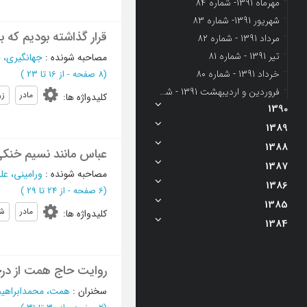
مهرماه 1391- شماره 84
شهریور 1391- شماره 83
قرار گذاشته بودیم که ب
مرداد 1391 - شماره 82
تیر 1391 - شماره 81
مصاحبه شونده
:
جهانگیری، 
خرداد 1391 - شماره 80
(‎8 صفحه -
از 16 تا 23
)
فروردین و اردیبهشت 1391 - شماره 78 و 79
مادر
ز
کلیدواژه ها
:
1390
1389
1388
عباس مانند نسیم خنکی ب
1387
مصاحبه شونده
:
ورامینی، عل
1386
(‎6 صفحه -
از 24 تا 29
)
1385
مادر
ش
کلیدواژه ها
:
1384
روایت حاج همت از درخ
سخنران
:
همت، محمدابراهیم