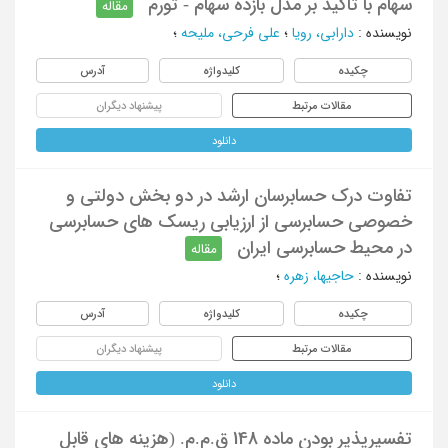
سهام با تاکید بر مدل بازده سهام - تورم
مقاله
نویسنده
:
دارابی، رویا
؛
علی فرحی، ملیحه
؛
چکیده
کلیدواژه
آدرس
مقالات مرتبط
پیشنهاد دیگران
دانلود
تفاوت درک حسابرسان ارشد در دو بخش دولتی و
خصوصی حسابرسی از ارزیابی ریسک های حسابرسی
در محیط حسابرسی ایران
مقاله
نویسنده
:
حاجیها، زهره
؛
چکیده
کلیدواژه
آدرس
مقالات مرتبط
پیشنهاد دیگران
دانلود
تفسیرپذیر بودن ماده 148 ق.م.م. (هزینه های قابل