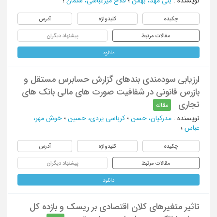
نویسنده
:
بنی مهد، بهمن
؛
فلاح میرعباسی، سلمان
؛
چکیده
کلیدواژه
آدرس
مقالات مرتبط
پیشنهاد دیگران
دانلود
ارزیابی سودمندی بندهای گزارش حسابرس مستقل و
بازرس قانونی در شفافیت صورت های مالی بانک های
تجاری
مقاله
نویسنده
:
مدرکیان، حسن
؛
کرباسی یزدی، حسین
؛
خوش مهر،
عباس
؛
چکیده
کلیدواژه
آدرس
مقالات مرتبط
پیشنهاد دیگران
دانلود
تاثیر متغیرهای کلان اقتصادی بر ریسک و بازده کل