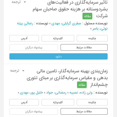
تاثیر سرمایه‌گذاری در فعالیت‌های
ترجمه
بشردوستانه بر هزینه حقوق صاحبان سهام
شرکت
مقاله
نویسنده مسئول
:
صفری گرایلی، مهدی
؛
نویسنده
:
رضائی پیته
نوئی، یاسر
؛
چکیده
کلیدواژه
آدرس
مقالات مرتبط
پیشنهاد دیگران
دانلود
زمان‌بندی بهینه سرمایه‌گذار، تامین مالی
ترجمه
بدهی و مقیاس سرمایه‌گذاری بر مبنای تئوری
چشم‌انداز
مقاله
نویسنده
:
ولی زاده، نصیبه
؛
رمضانی، جواد
؛
خلیل پور، مهدی
؛
چکیده
کلیدواژه
آدرس
مقالات مرتبط
پیشنهاد دیگران