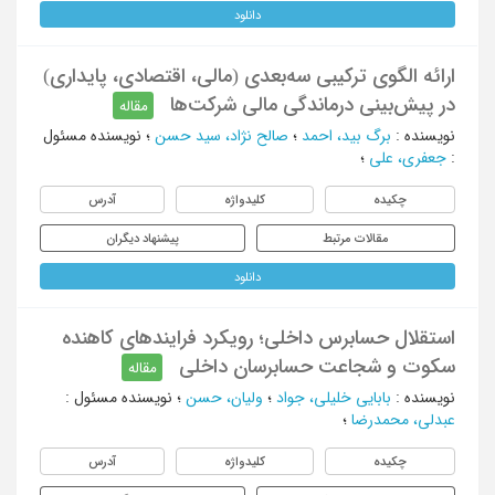
دانلود
ارائه الگوی ترکیبی سه‌بعدی (مالی، اقتصادی، پایداری)
در پیش‌بینی درماندگی مالی شرکت‌ها
مقاله
نویسنده
:
برگ بید، احمد
؛
صالح نژاد، سید حسن
؛
نویسنده مسئول
:
جعفری، علی
؛
چکیده
کلیدواژه
آدرس
مقالات مرتبط
پیشنهاد دیگران
دانلود
استقلال حسابرس داخلی؛ رویکرد فرایندهای کاهنده
سکوت و شجاعت حسابرسان داخلی
مقاله
نویسنده
:
بابایی خلیلی، جواد
؛
ولیان، حسن
؛
نویسنده مسئول
:
عبدلی، محمدرضا
؛
چکیده
کلیدواژه
آدرس