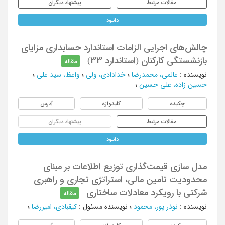
مقالات مرتبط
پیشنهاد دیگران
دانلود
چالش‌های اجرایی الزامات استاندارد حسابداری مزایای
بازنشستگی کارکنان (استاندارد 33)
مقاله
نویسنده
:
عالمی، محمدرضا
؛
خدادادی، ولی
؛
واعظ، سید علی
؛
حسین‌ زاده، علی حسین
؛
چکیده
کلیدواژه
آدرس
مقالات مرتبط
پیشنهاد دیگران
دانلود
مدل سازی قیمت‌گذاری توزیع اطلاعات بر مبنای
محدودیت تامین مالی، استراتژی تجاری و راهبری
شرکتی با رویکرد معادلات ساختاری
مقاله
نویسنده
:
نوذر پور، محمود
؛
نویسنده مسئول
:
کیقبادی، امیررضا
؛