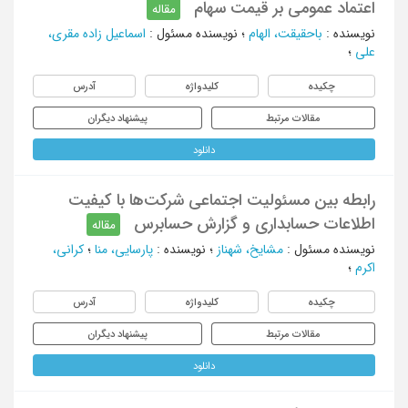
اعتماد عمومی بر قیمت سهام
مقاله
نویسنده
:
باحقیقت، الهام
؛
نویسنده مسئول
:
اسماعیل زاده مقری،
علی
؛
چکیده
کلیدواژه
آدرس
مقالات مرتبط
پیشنهاد دیگران
دانلود
رابطه بین مسئولیت اجتماعی شرکت‌ها با کیفیت
اطلاعات حسابداری و گزارش حسابرس
مقاله
نویسنده مسئول
:
مشایخ، شهناز
؛
نویسنده
:
پارسایی، منا
؛
کرانی،
اکرم
؛
چکیده
کلیدواژه
آدرس
مقالات مرتبط
پیشنهاد دیگران
دانلود