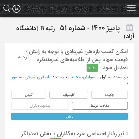
Ski
t
mai
conten
پاییز 1400 - شماره 51
رتبه
B
(دانشگاه
آزاد)
امکان کسب بازدهی غیرعادی با توجه به رانش
ترجمه
قیمت سهام پس از اطلاعیه‌های غیرمنتظره
تعدیل سود
مقاله
نویسنده مسئول
:
اصولیان، محمد
؛
نویسنده
:
اصغری شیخی، منصور
؛
چکیده
کلیدواژه
آدرس
مقالات مرتبط
پیشنهاد دیگران
دانلود
تاثیر رفتار احساسی سرمایه‌گذاران با نقش تعدیلگر