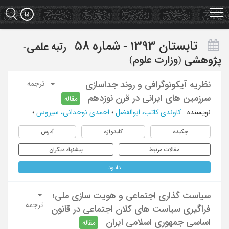
Ski
t
mai
conten
تابستان 1393 - شماره 58
رتبه
علمی-
پژوهشی
(وزارت علوم)
نظریه آیکونوگرافی و روند جداسازی
ترجمه
سرزمین های ایرانی در قرن نوزدهم
مقاله
نویسنده
:
کاوندی کاتب، ابوالفضل
؛
احمدی نوحدانی، سیروس
؛
چکیده
کلیدواژه
آدرس
مقالات مرتبط
پیشنهاد دیگران
دانلود
سیاست گذاری اجتماعی و هویت سازی ملی؛
ترجمه
فراگیری سیاست های کلان اجتماعی در قانون
اساسی جمهوری اسلامی ایران
مقاله