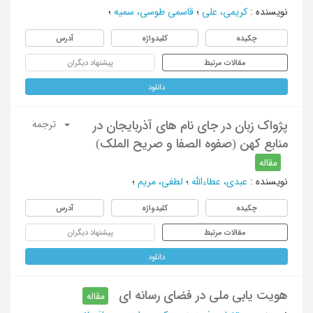
نویسنده
:
کریمی، علی
؛
قاسمی طوسی، سمیه
؛
چکیده
کلیدواژه
آدرس
مقالات مرتبط
پیشنهاد دیگران
دانلود
پژواک زبان در جای نام های آذربایجان در
ترجمه
منابع کهن (صفوه الصفا و صریح الملک)
مقاله
نویسنده
:
عبدی، عطاءالله
؛
لطفی، مریم
؛
چکیده
کلیدواژه
آدرس
مقالات مرتبط
پیشنهاد دیگران
دانلود
هویت یابی ملی در فضای رسانه ای
مقاله