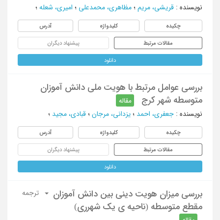
نویسنده
:
قریشی، مریم
؛
مظاهری، محمدعلی
؛
امیری، شعله
؛
چکیده
کلیدواژه
آدرس
مقالات مرتبط
پیشنهاد دیگران
دانلود
بررسی عوامل مرتبط با هویت ملی دانش آموزان
متوسطه شهر کرج
مقاله
نویسنده
:
جعفری، احمد
؛
یزدانی، مرجان
؛
قبادی، مجید
؛
چکیده
کلیدواژه
آدرس
مقالات مرتبط
پیشنهاد دیگران
دانلود
بررسی میزان هویت دینی بین دانش آموزان
ترجمه
مقطع متوسطه (ناحیه ی یک شهرری)
مقاله