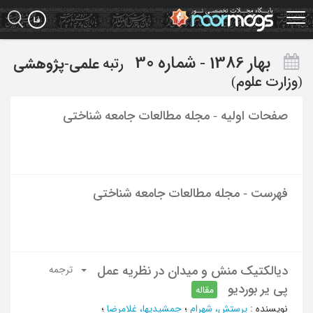
Ski
t
mai
conten
بهار 1386 - شماره 30
رتبه
علمی-پژوهشی
(وزارت علوم)
صفحات اولیه - مجله مطالعات جامعه شناختی
فهرست - مجله مطالعات جامعه شناختی
دیالکتیک منش و میدان در نظریه عمل
ترجمه
پی یر بوردیو
مقاله
نویسنده
:
پرستش، شهرام
؛
جمشیدیها، غلامرضا
؛