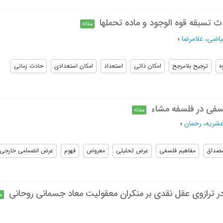
ث تسبقه قوه الوجود و ماده تحملها
مقاله
یاضی، غلامرضا
؛
ه
ترجیح بلامرجح
امکان ذاتی
استعداد
امکان استعدادی
حادث زمانی
سفی در فلسفه مشاء
مقاله
شریه، رحمان
؛
صداق
مفاهیم فلسفی
عرض تحلیلی
معروض
فهوم
عرض انضمامی خارجی
ر ترازوی عقل نقدی بر منکران معقولیت معاد جسمانی روحانی
م