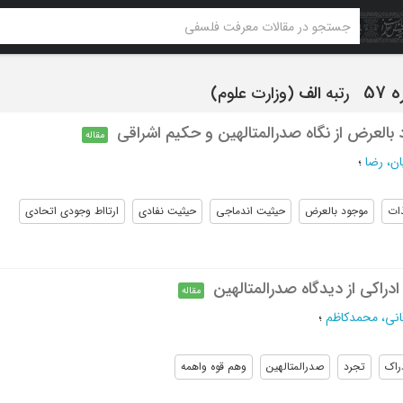
رتبه
الف
(وزارت علوم)
بالعرض از نگاه صدرالمتالهین و حکیم اشراقی
مقاله
ان، رضا
؛
ذات
موجود بالعرض
حیثیت اندماجی
حیثیت نفادی
ارتااط وجودی اتحادی
راکی از دیدگاه صدرالمتالهین
مقاله
انی، محمدکاظم
؛
راک
تجرد
صدرالمتالهین
وهم قوه واهمه