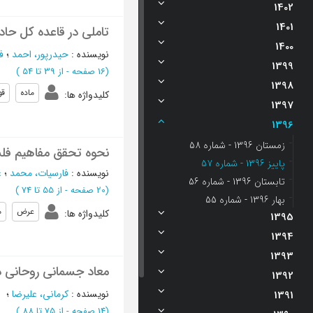
1402
1401
تاملی در قاعده کل حاد
1400
نویسنده
:
حیدرپور، احمد
؛
ف
1399
(‎16 صفحه -
از 39 تا 54
)
1398
ماده
قو
کلیدواژه ها
:
1397
1396
زمستان 1396 - شماره 58
نحوه تحقق مفاهیم فل
پاییز 1396 - شماره 57
نویسنده
:
فارسیات، محمد
؛
ع
تابستان 1396 - شماره 56
(‎20 صفحه -
از 55 تا 74
)
بهار 1396 - شماره 55
عرض
م
کلیدواژه ها
:
1395
1394
1393
معاد جسمانی روحانی د
1392
نویسنده
:
کرمانی، علیرضا
؛
1391
(‎14 صفحه -
از 75 تا 88
)