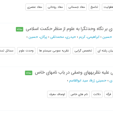
عقولیت
تناسخ
معاد جسمانی
معاد روحانی
معاد عنصری
 بر نگاه وحدتگرا به علوم از منظر حکمت اسلامی
مقاله
، حسین
؛
ابراهیمی، کریم
؛
حیدری، محمدتقی
؛
پرکان، حسین
؛
یان رشته ای
تخصص گرایی
نظریه عمومی سیستم ها
وحدت علوم
مسائل تمد
کی علیه نظریههای وصفی در باب نامهای خاص
مقاله
دی
؛
حسینی ژرفا، سید ابوالقاسم
؛
فرگه
دلالت
نام های خاص
اوصاف معرف