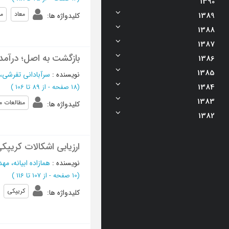
1390
معاد
م
1389
کلیدواژه ها
:
1388
1387
بازگشت به اصل؛ درآمدی
1386
1385
نویسنده
:
سرآبادانی تفرشی
1384
(‎18 صفحه -
از 89 تا 106
)
1383
مطالعات م
کلیدواژه ها
:
1382
ارزیابی اشکالات کریپ
نویسنده
:
همازاده ابیانه، مه
(‎10 صفحه -
از 107 تا 116
)
کریپکی
کلیدواژه ها
: