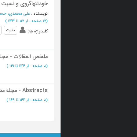
خودتنهاگروی و نسبت آ
نویسنده
:
علی محمدی، حس
(‎17 صفحه -
از 117 تا 133
)
دکارت
کلیدواژه ها
:
ملخص المقالات - مجل
(‎8 صفحه -
از 134 تا 141
)
Abstracts - مجله معرفت فلسفی
(‎8 صفحه -
از 142 تا 149
)