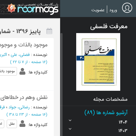
Ski
t
ورود
عضویت
mai
conten
معرفت فلسفی
پاییز 1396 - شماره 57
موجود بالذات و موجود 
نویسنده
:
فضلی، علی
؛
اکبری
(‎16 صفحه -
از 7 تا 22
)
موجود بال
کلیدواژه ها
:
نقش وهم در خطاهای اد
مشخصات مجله
نویسنده
:
رضائی، جواد
؛
فرق
آرشیو شماره ها (89)
(‎16 صفحه -
از 23 تا 38
)
1404
عقل
اد
کلیدواژه ها
:
1403