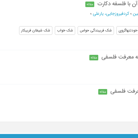
ن با فلسفه دکارت
مقاله
ین
؛
کردفیروزجایی، یارعلی
؛
خودتنهاگروی
شک فریبندگی حواس
شک خواب
شک شیطان فریبکار
ه معرفت فلسفی
مقاله
مقاله