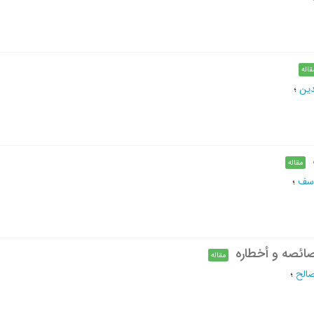
قاله
دین
؛
مقاله
وسف
؛
ئصه و أخطاره
مقاله
الح
؛