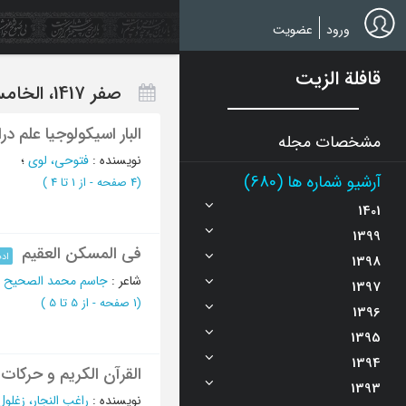
Ski
t
ورود
عضویت
mai
conten
قافلة الزيت
صفر 1417، الخامس و الأربعون - العدد 2
البار اسیکولوجیا علم در
مشخصات مجله
نویسنده
:
فتوحی، لوی
؛
آرشیو شماره ها (680)
(‎4 صفحه -
از 1 تا 4
)
1401
1399
في المسکن العقیم
ادب
1398
شاعر
:
جاسم محمد الصحیح
؛
1397
(‎1 صفحه -
از 5 تا 5
)
1396
1395
1394
القرآن الکریم و حرکات
1393
نویسنده
:
راغب النجار، زغلول