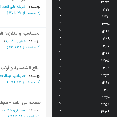
1373
نویسنده
:
شریفة علی العبد 
1372
(‎2 صفحه -
از 36 تا 37
)
1371
1370
1369
الحساسیة و متلازمة ال
1368
نویسنده
:
خلایلی، غالب
؛
1367
(‎5 صفحه -
از 38 تا 42
)
1366
1365
البقع الشمسیة و أرنب ا
1364
1363
نویسنده
:
حریتانی، عبدالرح
(‎5 صفحه -
از 43 تا 47
)
1362
1361
1360
صفحة في اللغة - مجله 
1359
نویسنده
:
سخنینی، هشام
؛
1358
(‎1 صفحه -
از 48 تا 48
)