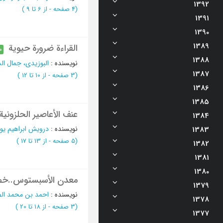
1392
(‎4 صفحه -
از 6 تا 9
)
1391
1390
1389
القراءة ضرورة حیویة
م
1388
نویسنده
:
البوزیدی، جمال ال
1387
(‎3 صفحه -
از 10 تا 12
)
1386
1385
عنف الأعاصیر الحلزونیة
1384
نویسنده
:
درویش ابراهیم ی
1383
(‎5 صفحه -
از 13 تا 17
)
1382
1381
1380
معدن الأسبستوس..خصا
1379
نویسنده
:
احمد بن محمد الص
1378
(‎3 صفحه -
از 18 تا 20
)
1377