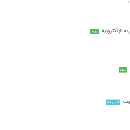
ی
؛
یة الإلکترونیة
مقاله
مقاله
زيت
ادب و هنر