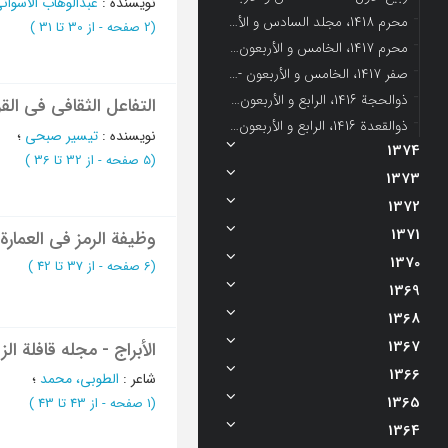
نویسنده
:
عبدالوهاب الاسوان
محرم 1418، مجلد السادس و الأربعون - العدد 1
(‎2 صفحه -
از 30 تا 31
)
محرم 1417، الخامس و الأربعون - العدد 1
صفر 1417، الخامس و الأربعون - العدد 2
ذوالحجة 1416، الرابع و الأربعون - العدد 12
التفاعل الثقافي في القر
ذوالقعدة 1416، الرابع و الأربعون - العدد 11
نویسنده
:
تیسیر صبحی
؛
1374
(‎5 صفحه -
از 32 تا 36
)
1373
1372
1371
وظیفة الرمز فی العمارة
1370
(‎6 صفحه -
از 37 تا 42
)
1369
1368
1367
الأبراج - مجله قافلة ال
1366
شاعر
:
الطوبی، محمد
؛
1365
(‎1 صفحه -
از 43 تا 43
)
1364