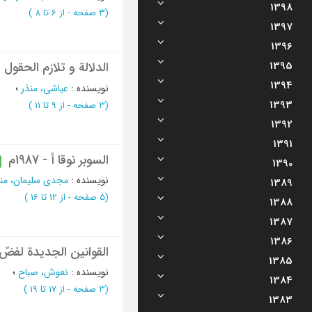
1398
(‎3 صفحه -
از 6 تا 8
)
1397
1396
1395
الدلالة و تلازم الحقول ا
1394
نویسنده
:
عیاشی، منذر
؛
1393
(‎3 صفحه -
از 9 تا 11
)
1392
1391
السوبر نوقا أ - 1987م
1390
نویسنده
:
مجدی سلیمان، منی
1389
(‎5 صفحه -
از 12 تا 16
)
1388
1387
1386
القوانین الجدیدة لفضّ ا
1385
نویسنده
:
نعوش، صباح
؛
1384
(‎3 صفحه -
از 17 تا 19
)
1383