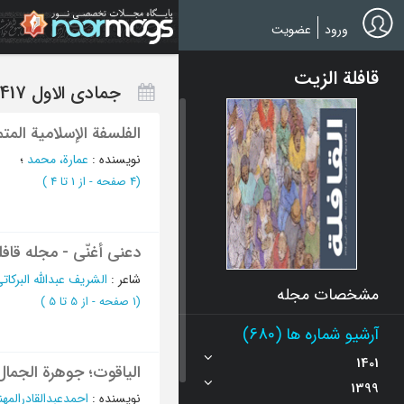
Ski
t
ورود
عضویت
mai
conten
قافلة الزيت
جمادی الاول 1417، الخامس و الأربعون - العدد 5
الفلسفة الإسلامیة المتم
نویسنده
:
عمارة، محمد
؛
(‎4 صفحه -
از 1 تا 4
)
دعني أغنّی - مجله قافل
شاعر
:
الشریف عبدالله البرکات
مشخصات مجله
(‎1 صفحه -
از 5 تا 5
)
آرشیو شماره ها (680)
1401
الیاقوت؛ جوهرة الجمال 
1399
نویسنده
:
احمدعبدالقادرالم