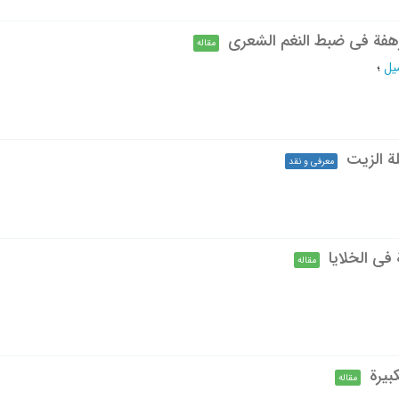
مرهفة في ضبط النغم الشعري
مقاله
یل
؛
ة الزيت
معرفی و نقد
في الخلایا
مقاله
بیرة
مقاله