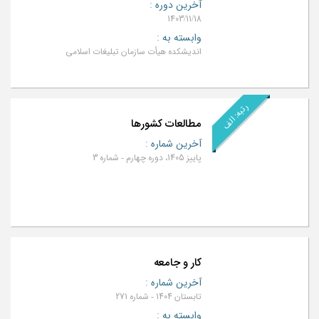
آخرین دوره
:
1403/11/18
وابسته به
:
اندیشکده هیأت سازمان تبلیغات اسلامی
رتبه: الف
مطالعات کشورها
آخرین شماره
:
پاییز 1405، دوره چهارم - شماره 3
کار و جامعه
آخرین شماره
:
تابستان 1404 - شماره 271
وابسته به
: