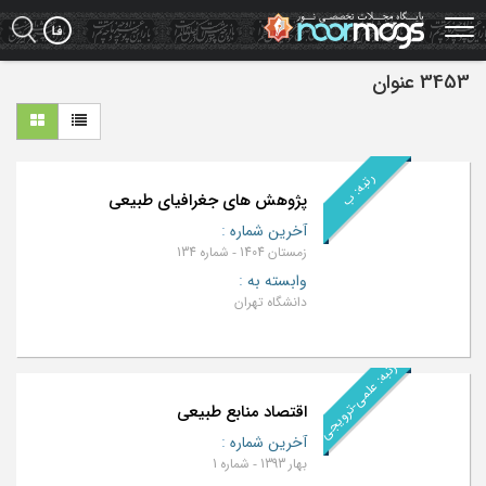
Ski
t
mai
conten
3453 عنوان
رتبه: ب
پژوهش های جغرافیای طبیعی
آخرین شماره
:
زمستان 1404 - شماره 134
وابسته به
:
دانشگاه تهران
رتبه: علمی-ترویجی
اقتصاد منابع طبیعی
آخرین شماره
:
بهار 1393 - شماره 1