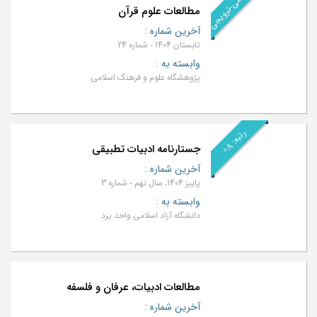
رتبه: علمی-ترویجی
مطالعات علوم قرآن
آخرین شماره
:
تابستان 1404 - شماره 24
وابسته به
:
پژوهشگاه علوم و فرهنگ اسلامی
ر
+
A
جستارنامه ادبیات تطبیقی
ت
ب
ه
:
آخرین شماره
:
پاییز 1404، سال نهم - شماره 3
وابسته به
:
دانشگاه آزاد اسلامی واحد یزد
مطالعات ادبیات، عرفان و فلسفه
آخرین شماره
: