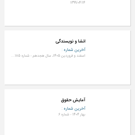
1399/04/14
انشا و نویسندگی
آخرین شماره
:
اسفند و فروردین 1405، سال هجدهم - شماره 185 و 186
آمایش حقوق
آخرین شماره
:
بهار 1404 - شماره 6