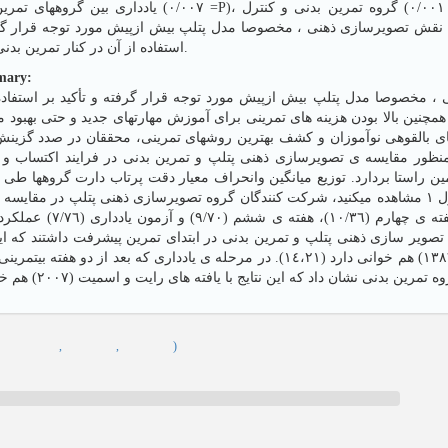
=P)، گروه تمرین بدنی و کنترل (٠/٠٠١ =P) و همچنین بین گروه پتلپ و کنترل (٠٠٠١=P) تفاوت
 ، نقش تصویرسازی ذهنی ، مخصوصا مدل پتلپ بیش ازپیش مورد توجه قرار گرف
استفاده از آن در کنار تمرین بدنی توصیه میشود.
mary:
، مخصوصا مدل پتلپ بیش ازپیش مورد توجه قرار گرفته و تأکید بر استفاده 
همچنین بالا بودن هزینه های تمرینی برای آموزش مهارتهای جدید و حتی بهبود م
های بالقوهی نوآموزان و کشف بهترین روشهای تمرینی، محققان در صدد گزین
ظور مقایسه ی تصویرسازی ذهنی پتلپ و تمرین بدنی در فرایند اکتساب و ی
ین راستا بردارد. توزیع میانگین وانحراف معیار دقت پرتاب دارت گروهها ط
آزمون (به تصویر صفحه مراجعه شود) همانطور که در جدول ١ مشاهده میکنید، شرکت کنندگان گروه تصویرسازی ذهنی پتلپ در 
گروههای تمرین بدنی و کنترل در هفته ی دوم (١١/٢٥)،.
صویر سازی ذهنی پتلپ و تمرین بدنی در ابتدای تمرین پیشرفت داشتند که این ن
های افروزه و افروزه (١٣٨٩) و حمایت طلب و همکاران (١٣٨٦) هم خوانی دارد (١٤،٢١). در مرحله ی یادداری که بعد ،
,
,
,
)