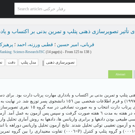
 تأثیر تصویرسازی ذهنی پتلپ و تمرین بدنی بر اکتساب و یاد
قربانی، امیر حسین
؛
قطبی ورزنه، احمد
؛
پرهیزکا
Ranking: Science-Research/ISC
(‎14 page(s) -
From 125 to 138
)
تصویرسازی ذهنی
مدل پتلپ
دقت
تص
Abstract
 پتلپ و تمرین بدنی بر اکتساب و یادداری مهارت پرتاب دارت بود. برای دس
پرسش نامه ی توانایی تصویرسازی ذهنی (هال و مارتین ، ١٩٩٧) و فرم اطلاعات شخصی بین ١٥٦ دانشجوی پ
٤٥ نفر با امتیاز تصویرسازی ذهنی ٥٥-٤٥ و بدون سابقه ی پرتاب دارت انت ،
 طبیعی بودن دادهها و برابری واریانس ها، دادهها به روش آماری تحلیل واری
و آزمون تعقیبی توکی تحلیل شدند. نتایج آزمون تحلیل واریانس دوراهه با ان
تفاوت معنیداری=P) و گروه پتلپ و کنترل (٠٠٠١=P) در مرحله ی اکتساب نشان داد. همچنین در مرحله ی