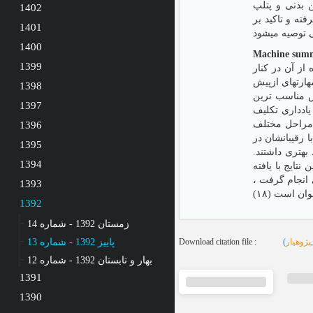
یادداری بین گروههای تمرین بدنی و پتلپ (٠/٠٠٧ 
1402
ته و تاکید بر
1401
1400
Machine sum
1399
از آن در کنار
هارتهای ازپیش
1398
ش مناسب ترین
1397
ادداری تکلیف
ی مراحل مختلف
1396
مقایسه با رقیبانشان در
1395
 هفته ی چهارم (١٠/٣٦)، هفته ی ششم (٩/٧٠) و آزمون یادداری (٧/٧٦) عملکرد بهتری داشتند
1394
تایج با یافته
 از دو هفته بیتمرینی انجام گرفت
1393
1392
زمستان 1392 - شماره 14
پاییز 1392 - شماره 13
Download citation file :
(
پژوهیار
بهار و تابستان 1392 - شماره 12
1391
1390