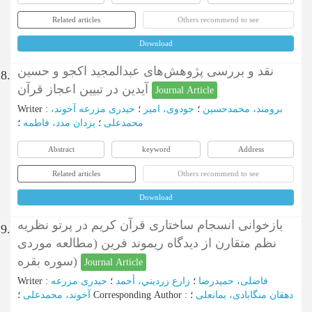
Related articles
Others recommend to see
Download
نقد و بررسی پژوهش‌های عبدالمجید اکجو و حسین
8.
آیدین در تبیین اعجاز قرآن
Journal Article
برومند، محمدحسین
؛
جودوی، امیر
؛
حیدری مزرعه آخوند،
:
Writer
محمدعلی
؛
یزدان مدد، فاطمه
؛
Abstract
keyword
Address
Related articles
Others recommend to see
Download
بازخوانی انسجام ساختاری قرآن کریم در پرتو نظریه
9.
نظم متقارن از دیدگاه ریموند فرین (مطالعه موردی
سوره بقره)
Journal Article
فاضلی، حمیدرضا
؛
زارع زردیني، أحمد
؛
حیدری مزرعه
:
Writer
دهقان منگابادی، بمانعلی
؛
:
Corresponding Author
؛
آخوند، محمدعلی