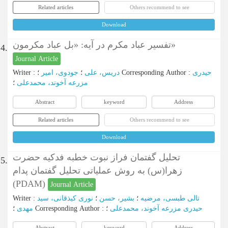
Related articles
Others recommend to see
Download
تفسیر عباد مکرم در آیه: «بل عباد مکرمون»
4.
Journal Article
حیدری
:
Corresponding Author
؛
دریس، علی
؛
جودوی، امیر
:
Writer
مزرعه آخوند، محمدعلی
؛
Abstract
keyword
Address
Related articles
Others recommend to see
Download
تحلیل گفتمان فراز نبوت خطبه فدکیه حضرت
5.
زهرا(س) به روش عملیاتی تحلیل گفتمان پدام
(PDAM)
Journal Article
تالی طبسی، مرضیه
؛
بشیر، حسن
؛
نوری کیذقانی، سید
:
Writer
حیدری مزرعه آخوند، محمدعلی
؛
:
Corresponding Author
؛
مهدی
Abstract
keyword
Address