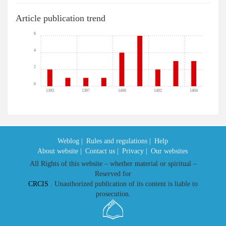
Article publication trend
6
4
2
0
1393
1397
1400
1402
1404
Weblog |
Rules and regulations |
Help
About website |
Contact us |
Privacy |
Our websites
All Rights of this website – whether material or spiritual –
Reserved for
CRCIS
. Unauthorized publication of its content is liable to
prosecution.