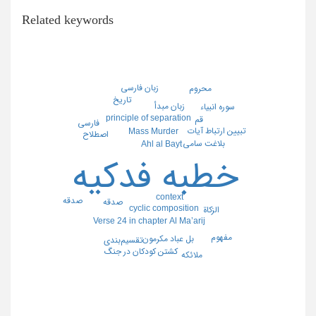
Related keywords
زبان فارسی
محروم
تاریخ
زبان مبدأ
سوره انبیاء
principle of separation
قم
فارسی
تبیین ارتباط آیات
Mass Murder
اصطلاح
بلاغت سامی
Ahl al Bayt
خطبه فدکیه
context
صدقه
صدقه
cyclic composition
الزکاة
Verse 24 in chapter Al Ma’arij
مفهوم
بل عباد مکرمون
تقسیم‌بندی
کشتن کودکان در جنگ
ملائکه