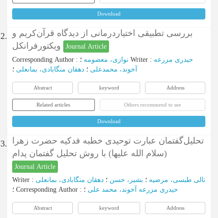
Download
بررسی تطبیقی اختیاردرمانی از دیدگاه قرآن‌کریم و
2.
ویکتورفرانکل
Journal Article
حیدری مزرعه
:
Writer
؛
نوازی، معصومه
:
Corresponding Author
آخوند، محمدعلی
؛
دهقان منگابادی، بمانعلی
؛
Abstract
keyword
Address
Related articles
Others recommend to see
Download
تحلیل‌گفتمان عبارت توحیدی خطبه فدکیه حضرت زهرا
3.
(سلام الله علیها) با روش تحلیل‌ گفتمان پدام
Journal Article
تالی طبسی، مرضیه
؛
بشیر، حسن
؛
دهقان منگابادی، بمانعلی
:
Writer
حیدری مزرعه آخوند، محمد علی
؛
:
Corresponding Author
؛
Abstract
keyword
Address