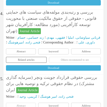
Download
بررسی و رتبه‌بندی مولفه‌های سیاست های حمایتی
4.
قانونی - حقوقی‌ از حقوق مالکیت صنعتی با محوریت
توسعه کارآفرینی (مورد مطالعه: کارآفرینان شهر
تهران)
Journal Article
قربانی سیاوشانی، املیا
؛
فقیهی، مهدی
؛
زند حسامی، حسام
:
Writer
داوری، علی
؛
:
Corresponding Author
؛
؛
فتحی زاده، امیرهوشنگ
Abstract
keyword
Address
Related articles
Others recommend to see
Download
بررسی حقوقی قرارداد جوینت ونچر (سرمایه گذاری
5.
مشترک) در نظام حقوقی ترکیه و توصیه هایی برای
ایران
Journal Article
فتحی زاده، امیر هوشنگ
؛
کریمی، وحید
؛
:
Writer
Abstract
keyword
Address