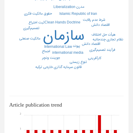
مدرن
Liberalization
حقوق مالکیت فکری
Islamic Republic of Iran
شرط عدم رقابت
Clean Hands Doctrine
ثبت اختراع
اقتصاد دانش
تصمیم‌گیری
سازمان
هیأت حل اختلاف
مالکیت صنعتی
نظام تجاری چندجانبه
اقتصاد دانش
پیوند
International Law
فرآیند تصمیم‌گیری
اجماع
international media
جوینت ونچر
کارآفرینی
تنوع زیستی
قانون سرمایه گذاری خارجی ترکیه
Article publication trend
2
1