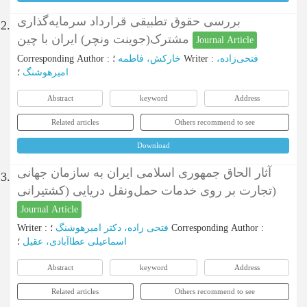
بررسی حقوق تطبیقی قرارداد سرمایه‌گذاری
2.
مشترک(‌جوینت ونچر) ایران با چین
Journal Article
فتحی‌زاده،
:
Writer
؛
خارکش، فاطمه
:
Corresponding Author
امیرهوشنگ
؛
Abstract
keyword
Address
Related articles
Others recommend to see
Download
آثار الحاق جمهوری اسلامی ایران به سازمان جهانی
3.
تجارت بر روی خدمات حمل‌ونقل دریایی (کشتیرانی)
Journal Article
:
Corresponding Author
؛
فتحی زاده، دکتر امیرهوشنگ
:
Writer
اسماعیلی عطاآبادی، عقیل
؛
Abstract
keyword
Address
Related articles
Others recommend to see