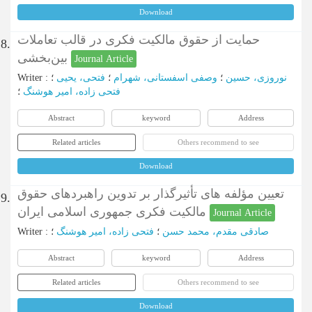
Download
حمایت از حقوق مالکیت فکری در قالب تعاملات
8.
بین‌بخشی
Journal Article
نوروزی، حسین
؛
وصفی اسفستانی، شهرام
؛
فتحی، یحیی
؛
:
Writer
فتحی زاده، امیر هوشنگ
؛
Abstract
keyword
Address
Related articles
Others recommend to see
Download
تعیین مؤلفه های تأثیرگذار بر تدوین راهبردهای حقوق
9.
مالکیت فکری جمهوری اسلامی ایران
Journal Article
صادقی مقدم، محمد حسن
؛
فتحی زاده، امیر هوشنگ
؛
:
Writer
Abstract
keyword
Address
Related articles
Others recommend to see
Download