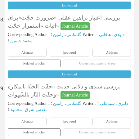
Download
بررسی اعتبار براهین عقلی «ضرورت حجّت»برای
8.
اثبات «استمرار حجّت»
Journal Article
Corresponding Author
:
گلمکانی، رامین
؛
Writer
:
داودی دهاقانی،
محمد حسین
؛
Abstract
keyword
Address
Related articles
Others recommend to see
Download
بررسی سندی و دلالی حدیث «حفّت الجنّة بالمکاره‌
9.
وحفّت النّار بالشّهوات»
Journal Article
Corresponding Author
:
گلمکانی، رامین
؛
Writer
:
؛
دلبری، سیدعلی
مقدس شرق، محمود
؛
Abstract
keyword
Address
Related articles
Others recommend to see