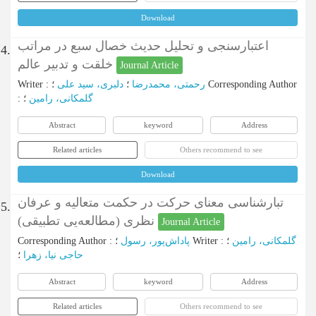
Download
اعتبارسنجی و تحلیل حدیث خصال سبع در مراتب
4.
خلقت و تدبیر عالم
Journal Article
Writer
:
دلبری، سید علی
؛
رحمتی، محمدرضا
؛
Corresponding Author
:
؛
گلمکانی، رامین
Abstract
keyword
Address
Related articles
Others recommend to see
Download
تبارشناسی معنای حرکت در حکمت متعالیه و عرفان
5.
نظری (مطالعه‌یی تطبیقی)
Journal Article
Corresponding Author
:
پاداش‌پور، رسول
؛
Writer
:
؛
گلمکانی، رامین
حاجی نیا، زهرا
؛
Abstract
keyword
Address
Related articles
Others recommend to see