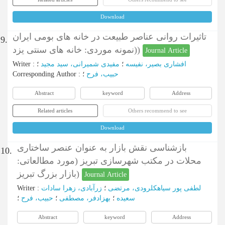
Download
تاثیرات روانی عناصر طبیعت در خانه های بومی ایران
9.
(نمونه موردی: خانه های سنتی یزد)
Journal Article
افشاری بصیر، نفیسه
؛
مفیدی شمیرانی، سید مجید
؛
:
Writer
حبیب، فرح
؛
:
Corresponding Author
Abstract
keyword
Address
Related articles
Others recommend to see
Download
بازشناسی نقش بازار به عنوان عنصر ساختاری
10.
محلات در مکتب شهرسازی تبریز (مورد مطالعاتی:
بازار بزرگ تبریز)
Journal Article
لطفی پور سیاهکلرودی، مرتضی
؛
زرآبادی، زهرا سادات
:
Writer
سعیده
؛
بهزادفر، مصطفی
؛
حبیب، فرح
؛
Abstract
keyword
Address