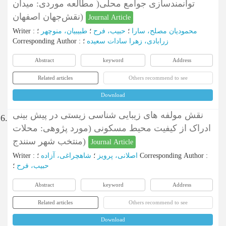
توانمندسازی جوامع محلی( مطالعه موردی: میدان
نقش‌جهان اصفهان)
Journal Article
محمودیان مصلح، سارا
؛
حبیب، فرح
؛
طبیبیان، منوچهر
؛
:
Writer
زرابادی، زهرا سادات سعیده
؛
:
Corresponding Author
Abstract
keyword
Address
Related articles
Others recommend to see
Download
نقش مولفه های زیبایی شناسی زیستی در پیش بینی
6.
ادراک از کیفیت محیط مسکونی (مورد پژوهی: محلات
منتخب شهر سنندج)
Journal Article
:
Corresponding Author
؛
اصلانی، پرویز
؛
شاهچراغی، آزاده
:
Writer
حبیب، فرح
؛
Abstract
keyword
Address
Related articles
Others recommend to see
Download