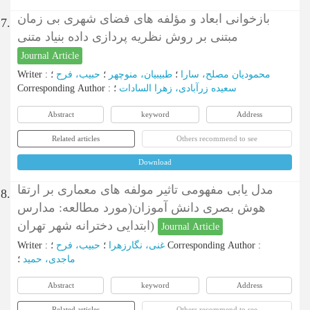
بازخوانی ابعاد و مؤلفه های فضای شهری بی زمان
7.
مبتنی بر روش نظریه پردازی داده بنیاد متنی
Journal Article
محمودیان مصلح، سارا
؛
طبیبیان، منوچهر
؛
حبیب، فرح
؛
:
Writer
سعیده زرآبادی، زهرا السادات
؛
:
Corresponding Author
Abstract
keyword
Address
Related articles
Others recommend to see
Download
مدل یابی مفهومی تاثیر مولفه های معماری بر ارتقا
8.
هوش بصری دانش آموزان(مورد مطالعه: مدارس
ابتدایی دخترانه شهر تهران)
Journal Article
:
Corresponding Author
؛
غنی، نگارزهرا
؛
حبیب، فرح
:
Writer
ماجدی، حمید
؛
Abstract
keyword
Address
Related articles
Others recommend to see