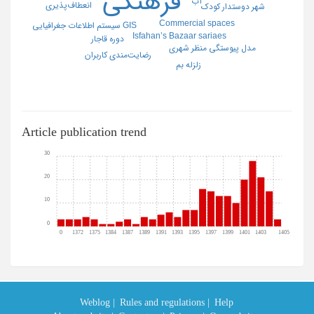
فرهنگی
آب
انعطاف‌پذیری
شهر دوستدار کودک
Commercial spaces
سیستم اطلاعات جغرافیایی GIS
Isfahan’s Bazaar sariaes
دوره قاجار
مدل پیوستگی منظر شهری
رضایت‌مندی کاربران
زلزله بم
Article publication trend
30
20
10
0
0
1372
1375
1384
1387
1389
1391
1393
1395
1397
1399
1401
1403
1405
Weblog |
Rules and regulations |
Help