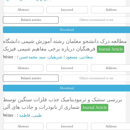
Abstract
keyword
Address
Related articles
Others recommend to see
Download
مطالعه درک دانشجو معلمان رشته آموزش شیمی دانشگاه
فرهنگیان درباره برخی مفاهیم شیمی فیزیک
Journal Article
Writer
:
؛
شریفیان، سید محمدحسن
؛
سعادتی، مسعود
Abstract
keyword
Address
Related articles
Others recommend to see
Download
ﺑﺮرﺳﯽ ﺳﻨﺘﯿﮏ و ﺗﺮﻣﻮدﯾﻨﺎﻣﯿﮏ ﺟﺬب ﻓﻠﺰات ﺳﻨﮕﯿﻦ ﺗﻮﺳﻂ
ﺷﻤﺎری از ﻧﺎﻧﻮذرات و ﺟﺎذب ﻫﺎی آﻟﯽ
Journal Article
Writer
:
؛
طیبی، فاطمه
Abstract
keyword
Address