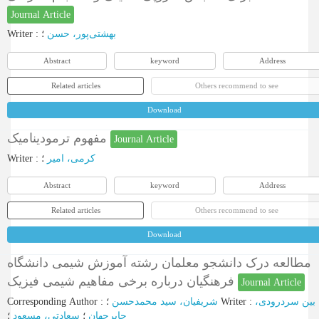
Journal Article
Writer
:
؛
بهشتی‌پور، حسن
Abstract
keyword
Address
Related articles
Others recommend to see
Download
مفهوم ترمودینامیک
Journal Article
Writer
:
؛
کرمی، امیر
Abstract
keyword
Address
Related articles
Others recommend to see
Download
مطالعه درک دانشجو معلمان رشته آموزش شیمی دانشگاه
فرهنگیان درباره برخی مفاهیم شیمی فیزیک
Journal Article
Corresponding Author
:
شریفیان، سید محمدحسن
؛
Writer
:
بین سردرودی،
جابرجهان
؛
سعادتی، مسعود
؛