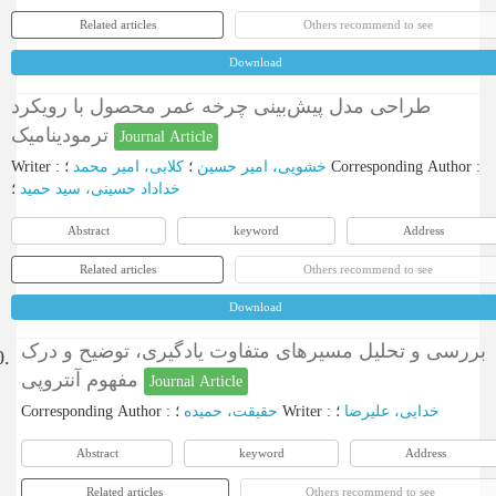
Related articles
Others recommend to see
Download
طراحی مدل پیش‌بینی چرخه عمر محصول با رویکرد
ترمودینامیک
Journal Article
Writer
:
کلابی، امیر محمد
؛
خشویی، امیر حسین
؛
Corresponding Author
:
خداداد حسینی، سید حمید
؛
Abstract
keyword
Address
Related articles
Others recommend to see
Download
بررسی و تحلیل مسیرهای متفاوت یادگیری، توضیح و درک
0.
مفهوم آنتروپی
Journal Article
Corresponding Author
:
حقیقت، حمیده
؛
Writer
:
؛
خدایی، علیرضا
Abstract
keyword
Address
Related articles
Others recommend to see