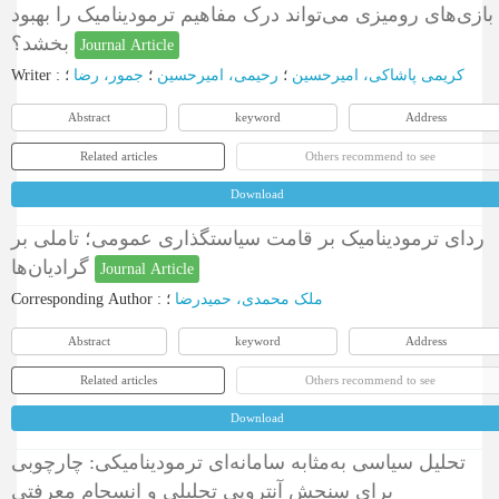
بازی‌های رومیزی می‌تواند درک مفاهیم ترمودینامیک را بهبود
بخشد؟
Journal Article
Writer
:
؛
جمور، رضا
؛
رحیمی، امیرحسین
؛
کریمی پاشاکی، امیرحسین
Abstract
keyword
Address
Related articles
Others recommend to see
Download
ردای ترمودینامیک بر قامت سیاستگذاری عمومی؛ تاملی بر
گرادیان‌ها
Journal Article
Corresponding Author
:
؛
ملک محمدی، حمیدرضا
Abstract
keyword
Address
Related articles
Others recommend to see
Download
تحلیل سیاسی به‌مثابه سامانه‌ای ترمودینامیکی: چارچوبی
برای سنجش آنتروپی تحلیلی و انسجام معرفتی