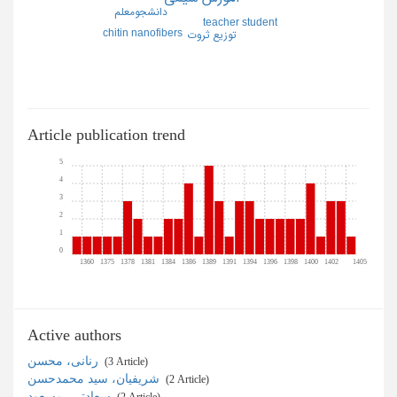
دانشجومعلم
teacher student
chitin nanofibers
توزيع ثروت
Article publication trend
5
4
3
2
1
0
1360
1375
1378
1381
1384
1386
1389
1391
1394
1396
1398
1400
1402
1405
Active authors
رنانی، محسن
‎ (3 Article)
شریفیان، سید محمدحسن
‎ (2 Article)
سعادتی، مسعود