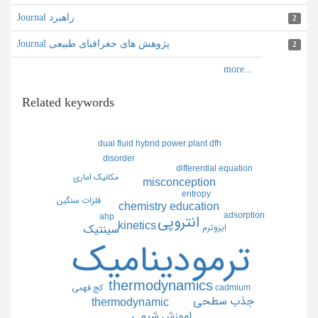
Journal راهبرد
2
Journal پژوهش های جغرافیای طبیعی
2
Related keywords
dual fluid hybrid power plant dfh
disorder
differential equation
مكانيك اماري
misconception
entropy
فلزات سنگين
chemistry education
adsorption
ahp
انتروپي
kinetics
ايزوترم
سينتيك
ترموديناميك
thermodynamics
cadmium
كج فهمي
جذب سطحي
thermodynamic
اموزش شيمي