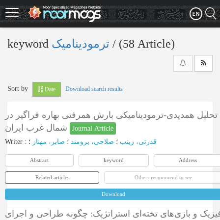
Skip
to
main
content
keyword
ترمودینامیک
‎/ (58 Article)
Sort by
Download search results
Date
تحلیل همدیدی-ترمودینامیکی بارش همرفتی بهاره فراگیر در
شمال غرب ایران
Journal Article
Writer
:
؛
صابر، مهناز
؛
صلاحی، برومند
؛
قدرتی، زینب
Abstract
keyword
Address
Related articles
Others recommend to see
Download
یزیک و بازی‌های تخته‌ای استراتژیک: چگونه طراحی و اجرای