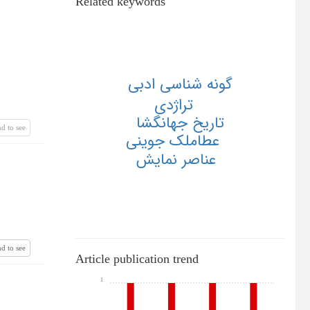
Related keywords
گونه شناسي ادبي
تراژدي
تاريخ جهانگشا
d to see
عطاملك جويني
عناصر نمايش
d to see
Article publication trend
1