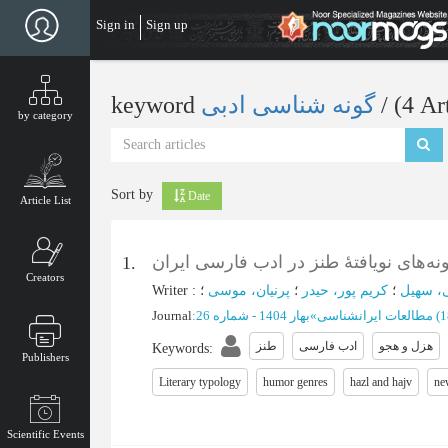
Skip
Sign in
Sign up
to
main
content
keyword
گونه شناسی ادبی
‎/ (4 Ar
by category
Sort by
Date
Article List
نه‌های نویافتۀ طنز در ادب فارسی ایران
1.
Creators
Writer
:
؛
پرنیان، موسی
؛
کریم پور، حیدر
؛
، سهیل
Journal
:
بهار 1404 - شماره 26
»
مطالعات ایرانشناسی
(‎
هزل و هجو
ادب فارسی
طنز
Keywords
:
Publishers
Literary typology
humor genres
hazl and hajv
ne
Scientific Events