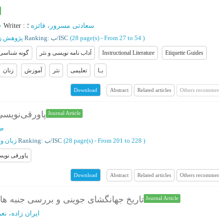
ح
؛
Writer
:
؛
سعادتی مسرور، فائزه
پژوهش زب
Ranking: ب/ISC
(‎28 page(s) -
From 27 to 54
)
گونه شناسی 
آداب نامه نویسی و نثر
Instructional Literature
Etiquette Guides
بـا
تعلیمی
نثر
آموزش
زنان
Abstract
Related articles
Others recommen
Download
پاور‌قی‌نویسی 
Journal Article
صا
زبان و
Ranking: ب/ISC
(‎28 page(s) -
From 201 to 228
)
پاورقی نوی
Abstract
Related articles
Others recommen
Download
تاریخ جهانگشای جوینی و بررسی جنبه ها
Journal Article
ایران زاده، نع