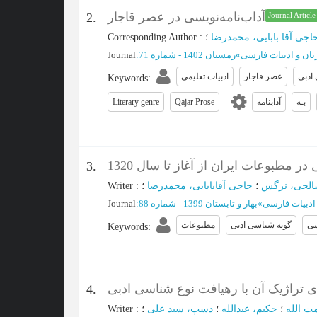
آداب‌نامه‌نویسی در عصر قاجار
2.
Journal Article
Corresponding Author
:
اجی آقا بابایی، محمدرضا
Journal
:
زمستان 1402 - شماره 71
»
ان و ادبیات فارسی
ادبی
عصر قاجار
ادبیات تعلیمی
Keywords
:
Literary genre
Qajar Prose
آدابنامه
بـه
در مطبوعات ایران از آغاز تا سال 1320
3.
Writer
:
؛
حاجی آقابابایی، محمدرضا
؛
لحی، نرگس
Journal
:
بهار و تابستان 1399 - شماره 88
»
 ادبیات فارسی
سی
گونه شناسی ادبی
مطبوعات
Keywords
:
ی تراژیک آن با رهیافت نوع شناسی ادبی
4.
Writer
:
؛
دسپ، سید علی
؛
حکیم، عبدالله
؛
مت الله