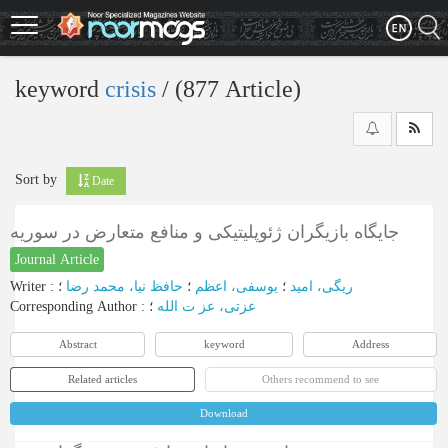
Skip
to
main
content
keyword
crisis
‎/ (877 Article)
Sort by
Date
جایگاه بازیگران ژئوپلیتیکی و منافع متعارض در سوریه
Journal Article
Writer
:
؛
حافظ نیا، محمد رضا
؛
یوسفی، اعظم
؛
ریگی، امید
Corresponding Author
:
؛
عزتی، عز ت الله
Abstract
keyword
Address
Related articles
Others recommend to see
Download