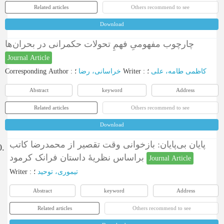
Related articles
Others recommend to see
Download
چارچوب مفهومیِ فهمِ تحولات حکمرانی در بحران‌ها
Journal Article
Corresponding Author
:
خراسانی، رضا
؛
Writer
:
؛
کاظمی طامه، علی
Abstract
keyword
Address
Related articles
Others recommend to see
Download
پایان بی‌پایان: بازخوانی وقت تقصیر از محمدرضا کاتب
0.
براساس نظریۀ داستان فرانک کرمود
Journal Article
Writer
:
؛
تیموری، توحید
Abstract
keyword
Address
Related articles
Others recommend to see