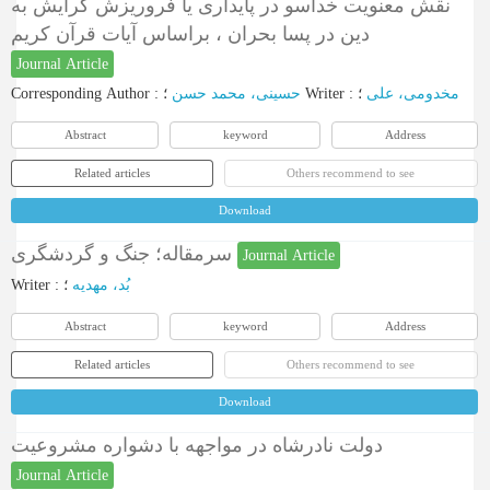
نقش معنویت خداسو در پایداری یا فروریزش گرایش به
دین در پسا بحران ، براساس آیات قرآن کریم
Journal Article
Corresponding Author
:
حسینی، محمد حسن
؛
Writer
:
؛
مخدومی، علی
Abstract
keyword
Address
Related articles
Others recommend to see
Download
سرمقاله؛ جنگ و گردشگری
Journal Article
Writer
:
؛
بُد، مهدیه
Abstract
keyword
Address
Related articles
Others recommend to see
Download
دولت نادرشاه در مواجهه با دشواره مشروعیت
Journal Article