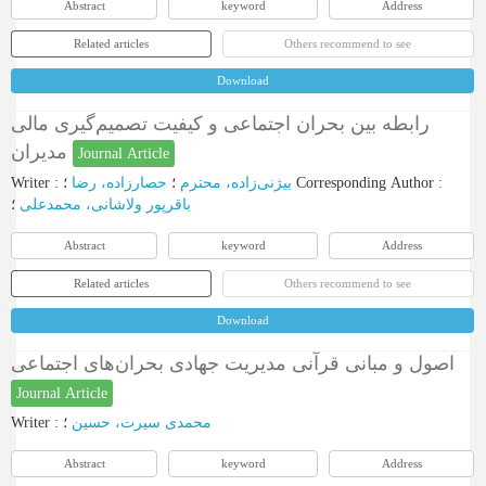
Abstract
keyword
Address
Related articles
Others recommend to see
Download
رابطه بین بحران اجتماعی و کیفیت تصمیم‌گیری مالی
مدیران
Journal Article
Writer
:
حصارزاده، رضا
؛
بیژنی‌زاده، محترم
؛
Corresponding Author
:
باقرپور ولاشانی، محمدعلی
؛
Abstract
keyword
Address
Related articles
Others recommend to see
Download
اصول و مبانی قرآنی مدیریت جهادی بحران‌های اجتماعی
Journal Article
Writer
:
؛
محمدی سیرت، حسین
Abstract
keyword
Address