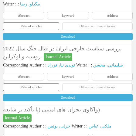
Writer
:
؛
بیگدلو، رضا
Abstract
keyword
Address
Related articles
Others recommend to see
Download
بررسی سیاست خارجی ایران در قبال جنگ سال 2022
روسیه و اوکراین.
Journal Article
Corresponding Author
:
نویدی نیا، فرزاد
؛
Writer
:
؛
سلیمانی، محسن
Abstract
keyword
Address
Related articles
Others recommend to see
Download
واکاوی بحران های امنیتی (با تأکید بر شایعه)
Journal Article
Corresponding Author
:
خزلی، یونس
؛
Writer
:
؛
ملکی، عباس