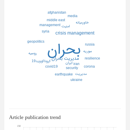
afghanistan
media
middle east
خاورميانه
management
امنيت
syria
crisis management
geopolitics
بحران
russia
سوريه
روسيه
مديريت بحران
resilience
كرونا
كوويد19
ايران
iran
corona
covid19
security
مديريت
earthquake
ukraine
Article publication trend
150