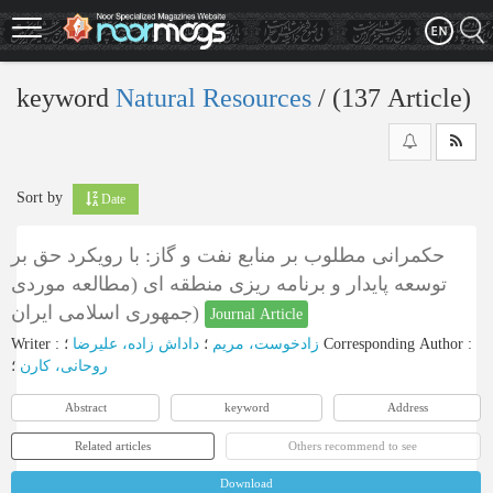
Skip
to
main
content
keyword
Natural Resources
‎/ (137 Article)
Sort by
Date
حکمرانی مطلوب بر منابع نفت و گاز: با رویکرد حق بر
توسعه پایدار و برنامه ریزی منطقه ای (مطالعه موردی
جمهوری اسلامی ایران)
Journal Article
Writer
:
داداش زاده، علیرضا
؛
زادخوست، مریم
؛
Corresponding Author
:
روحانی، کارن
؛
Abstract
keyword
Address
Related articles
Others recommend to see
Download