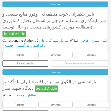
Download
تاثیر حکمرانی خوب منطقه‌ای، وفور منابع طبیعی و
سرمایه‌گذاری مستقیم خارجی بر اشتغال بخش کشاورزی
(مطالعه موردی کشورهای منتخب در حال توسعه)
Journal Article
Corresponding Author
:
سردار شهرکی، علی
؛
Writer
:
اثنی عشری، هاجر
؛
ابراهیم زاده آسمین، حسین
؛
Abstract
keyword
Address
Related articles
Others recommend to see
Download
بازاندیشی در الگوی توزیع در اقتصاد ایران با تأکید بر
دیدگاه شهید صدر
Journal Article
Writer
:
؛
پارسائيان، محمد
Abstract
keyword
Address