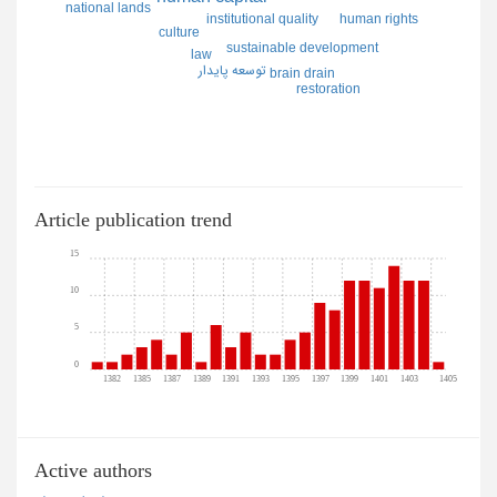
national lands
institutional quality
human rights
culture
sustainable development
law
توسعه پايدار
brain drain
restoration
Article publication trend
15
10
5
0
1382
1385
1387
1389
1391
1393
1395
1397
1399
1401
1403
1405
Active authors