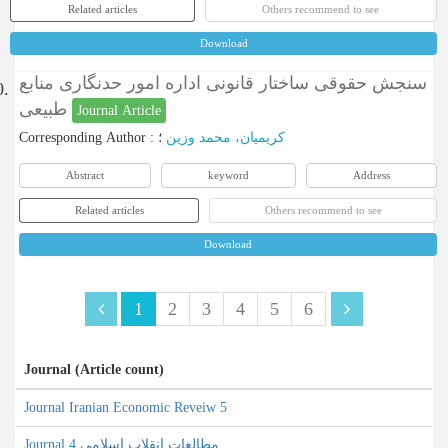
Related articles
Others recommend to see
Download
سنجش حقوقی ساختار قانونی اداره امور حدنگاری منابع
0.
طبیعی
Journal Article
Corresponding Author
:
؛
کریمیان، محمد وزین
Abstract
keyword
Address
Related articles
Others recommend to see
Download
1
2
3
4
5
6
Journal (Article count)
Journal Iranian Economic Reveiw 5
Journal مطالعات انقلاب اسلامی 4