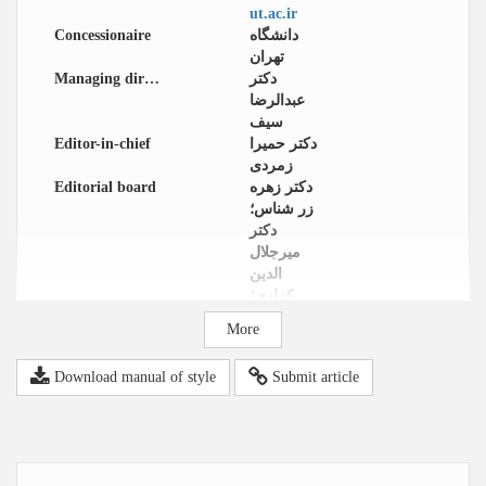
ut.ac.ir
Concessionaire
دانشگاه
تهران
Managing director
دکتر
عبدالرضا
سیف
Editor-in-chief
دکتر حمیرا
زمردی
Editorial board
دکتر زهره
زر شناس؛
دکتر
میرجلال
الدین
کزازی؛
دکتر سید
More
موسی
دیباج؛ دکتر
Download manual of style
Submit article
خدیجه
عالمی؛
دکتر حسین
بیک باغبان؛
دکتر یحیی