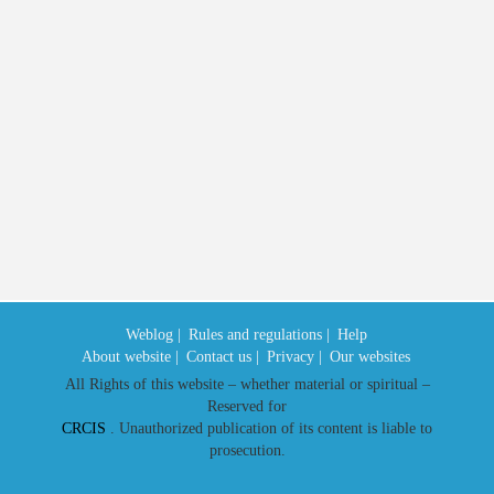
Weblog |
Rules and regulations |
Help
About website |
Contact us |
Privacy |
Our websites
All Rights of this website – whether material or spiritual –
Reserved for
CRCIS
. Unauthorized publication of its content is liable to
prosecution.