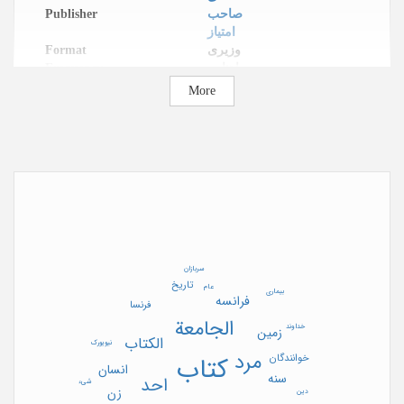
Publisher
صاحب
امتیاز
Format
وزیری
Frequency
ماهنامه
Web address
https://digi
More
tale-
sammlung
en.ulb.uni-
bonn.de/ur
n/urn:nbn:
de:hbz:5:1
-68533
Publication Location
قاهره
(مصر)
Date released in website
2011/02/14
سربازان
تاریخ
عام
بیماری
فرانسه
فرنسا
الجامعة
خداوند
زمین
الکتاب
نیویورک
مرد
خوانندگان
کتاب
انسان
سنه
احد
شیء
زن
دین