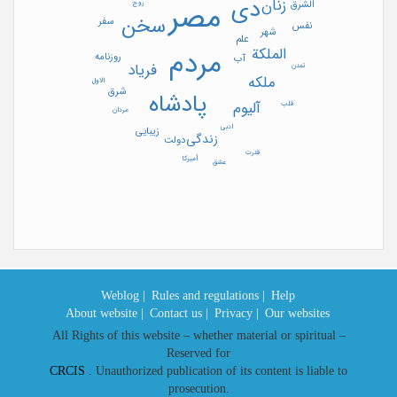
دی
زنان
الشرق
روح
مصر
سخن
سفر
نفس
شهر
علم
الملکة
مردم
روزنامه
آب
فریاد
تمدن
ملکه
الاول
شرق
پادشاه
آلیوم
قلب
مردان
ادبی
زیبایی
زندگی
دولت
قدرت
أميركا
عشق
Weblog |
Rules and regulations |
Help
About website |
Contact us |
Privacy |
Our websites
All Rights of this website – whether material or spiritual –
Reserved for
CRCIS
. Unauthorized publication of its content is liable to
prosecution.