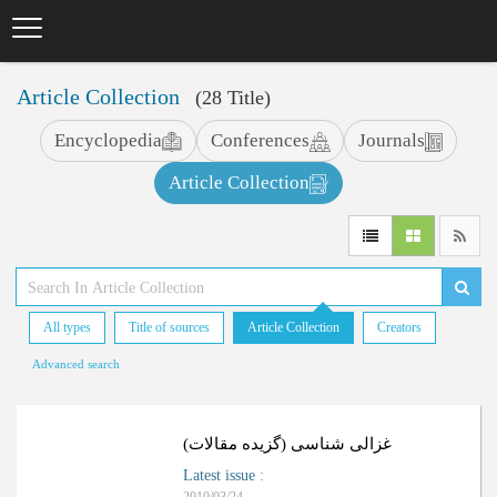
Skip
to
main
content
Article Collection
(28 Title)
Encyclopedia
Conferences
Journals
Article Collection
All types
Title of sources
Article Collection
Creators
Advanced search
غزالی شناسی (گزیده مقالات)
Latest issue
: