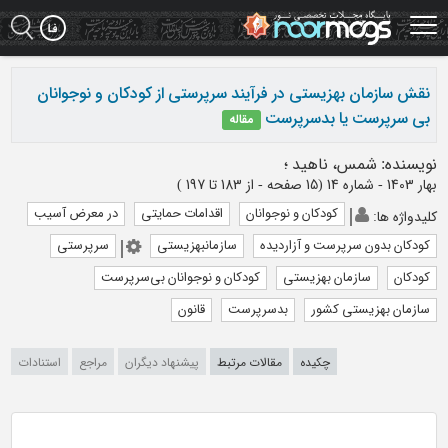
Ski
t
mai
conten
نقش سازمان بهزیستی در فرآیند سرپرستی از کودکان و نوجوانان
بی سرپرست یا بدسرپرست
مقاله
نویسنده
:
شمس، ناهید
؛
بهار 1403 - شماره 14
(‎15 صفحه -
از 183 تا 197
)
کودکان و نوجوانان
اقدامات حمایتی
در معرض آسیب
کلیدواژه ها
:
کودکان بدون سرپرست و آزاردیده
سازمانبهزیستی
سرپرستی
کودکان
سازمان بهزیستی
کودکان و نوجوانان بی‌سرپرست
سازمان بهزیستی کشور
بدسرپرست
قانون
چکیده
مقالات مرتبط
پیشنهاد دیگران
مراجع
استنادات