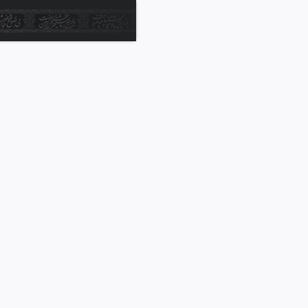
Ski
t
mai
conten