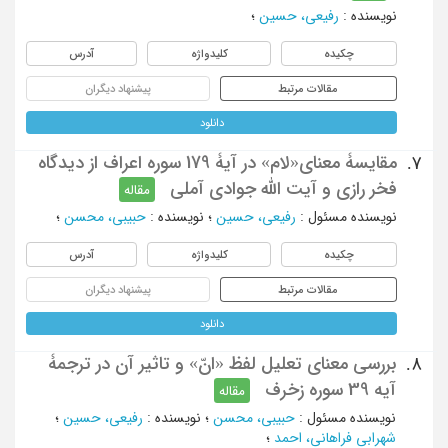
نویسنده
:
رفیعی، حسین
؛
چکیده
کلیدواژه
آدرس
مقالات مرتبط
پیشنهاد دیگران
دانلود
مقایسۀ معنای«لام» در آیۀ 179 سوره اعراف از دیدگاه
7.
فخر رازی و آیت الله جوادی آملی
مقاله
نویسنده مسئول
:
رفیعی، حسین
؛
نویسنده
:
حبیبی، محسن
؛
چکیده
کلیدواژه
آدرس
مقالات مرتبط
پیشنهاد دیگران
دانلود
بررسی معنای تعلیل لفظ «انّ» و تاثیر آن در ترجمۀ
8.
آیه 39 سوره زخرف
مقاله
نویسنده مسئول
:
حبیبی، محسن
؛
نویسنده
:
رفیعی، حسین
؛
شهرابی فراهانی، احمد
؛