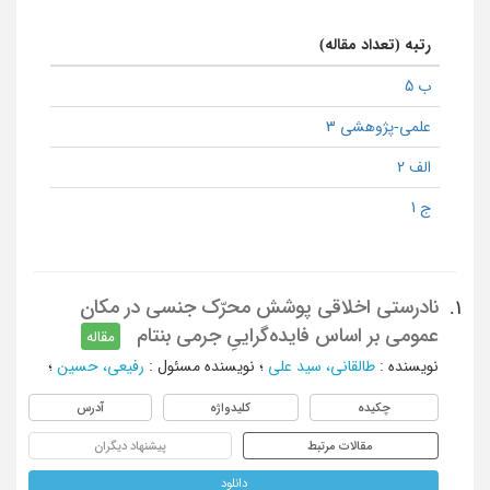
رتبه (تعداد مقاله)
ب 5
علمی-پژوهشی 3
الف 2
ج 1
نادرستی اخلاقی پوشش محرّک جنسی در مکان
1.
عمومی بر اساس فایده‌گراییِ جرمی بنتام
مقاله
نویسنده
:
طالقانی، سید علی
؛
نویسنده مسئول
:
رفیعی، حسین
؛
چکیده
کلیدواژه
آدرس
مقالات مرتبط
پیشنهاد دیگران
دانلود