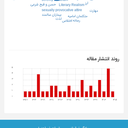
ارز
حسن و قبح شرعی
Literary Realism
sexually provocative attire
مهارت
بیماران سالمند
متکلمان امامیه
لذت
رسانه
اختلاس
روند انتشار مقاله
5
4
3
2
1
0
1358
1376
1378
1380
1383
1385
1390
1394
1399
1403
1405