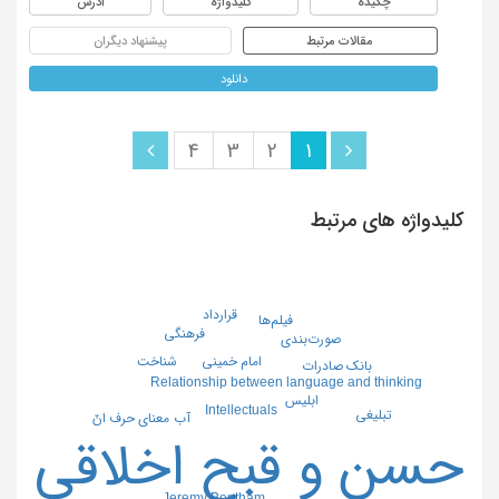
چکیده
کلیدواژه
آدرس
مقالات مرتبط
پیشنهاد دیگران
دانلود
4
3
2
1
کلیدواژه های مرتبط
قرارداد
فیلم‌ها
فرهنگی
صورت‌بندی
امام خمینی
شناخت
بانک صادرات
Relationship between language and thinking
ابلیس
Intellectuals
تبلیغی
معنای حرف انّ
آب
حسن و قبح اخلاقی
Jeremy Bentham