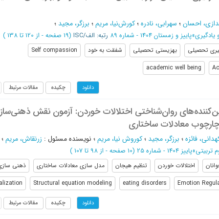
دازی، احسان
؛
سهرابی، نادره
؛
کورش‌نیا، مریم
؛
برزگر، مجید
؛
 یادگیری
»
پاییز و زمستان 1404 - شماره 89
رتبه: الف/ISC
(‎19 صفحه -
از 120 تا 138
)
یری تحصیلی
بهزیستی تحصیلی
شفقت به خود
Self compassion
academic well being
Ac
چکیده
مقالات مرتبط
دانلود
‌کننده‌های روان‌شناختی اختلالات خوردن: آزمون نقش ذهنی‌ساز
چارچوب معادلات ساختاری
دانی، فائزه
؛
برزگر، مجید
؛
کوروش نیا، مریم
؛
نویسنده مسئول
:
زرنقاش، مریم
؛
م تربیتی
»
پاییز 1404 - شماره 25
(‎10 صفحه -
از 98 تا 107
)
وانان
اختلالات خوردن
تنظیم هیجان
مدل سازی معادلات ساختاری
ذهنی سازی
lization
Structural equation modeling
eating disorders
Emotion Regula
چکیده
مقالات مرتبط
دانلود