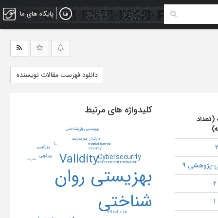
پایگاه های ما
دانلود فهرست مقالات نویسنده
کلیدواژه های مرتبط
 (تعداد
ه)
بهزیستی روان‌شناختی
ادارک از جو مدرسه
marital turmoil
بآ
زورگویی
Security
Validity
Cybersecurity
زورگویی
نمرات
achievement motivation
-پژوهشی 9
بهزیستی روان
شناختی
effect size