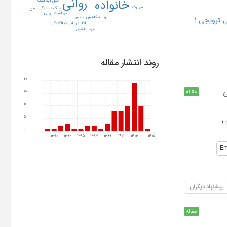
روانی
خانواده
مدل دینامیک
مهارت
سبک دلبستگی ایمن
بهداشت روانی
برنامه کاهش استرس
-ترویجی 1
رفتار درمانی دیالکتیکی
تعهد زناشویی
روند انتشار مقاله
20
مقاله
15
10
5
؛
0
1390
1392
1395
1397
1399
1401
1403
1405
Em
پیشنهاد دیگران
مقاله