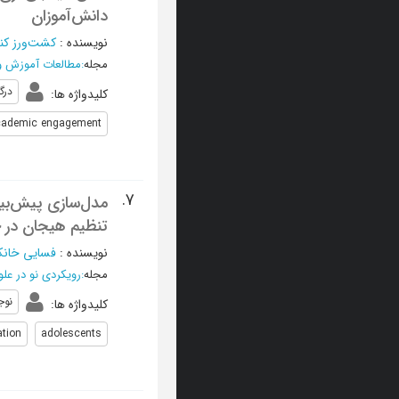
دانش‌آموزان
نویسنده
:
کشت‌ورز کن
مجله
:
مطالعات آموزش و
درگ
کلیدواژه ها
:
ademic engagement
7.
مدل‌سازی پیش‌بین
تنظیم هیجان در 
نویسنده
:
فسایی خانکه
مجله
:
رویکردی نو در علو
نوج
کلیدواژه ها
:
tion
adolescents