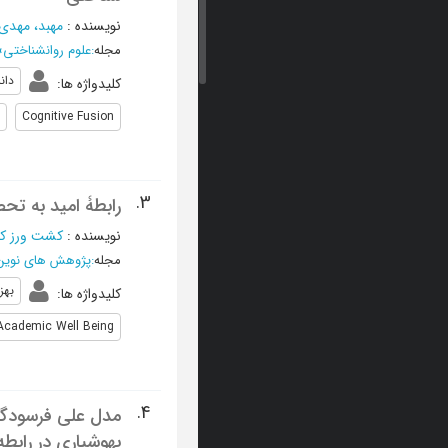
نویسنده
:
مهبد، مهدی
مجله
:
علوم روانشناختی
»
دان
کلیدواژه ها
:
Cognitive Fusion
3.
رابطۀ امید به ت
نویسنده
:
کشت ‌ورز ک
مجله
:
پژوهش های نوین 
بهز
کلیدواژه ها
:
Academic Well Being
4.
مدل علی فرسودگی 
بهوشیاری در رابطه