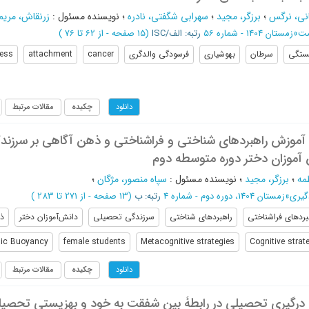
انی، نرگس
؛
برزگر، مجید
؛
سهرابی شگفتی، نادره
؛
نویسنده مسئول
:
زرنقاش، مریم
مت
»
زمستان 1404 - شماره 56
رتبه: الف/ISC
(‎15 صفحه -
از 62 تا 76
)
ستگی
سرطان
بهوشیاری
فرسودگی والدگری
cancer
attachment
ness
چکیده
مقالات مرتبط
دانلود
آموزش راهبردهای شناختی و فراشناختی و ذهن آگاهی بر سرزند
آموزان دختر دوره متوسطه دوم
مه
؛
برزگر، مجید
؛
نویسنده مسئول
:
سپاه منصور، مژگان
؛
گیری
»
زمستان 1404، دوره دوم - شماره 4
رتبه: ب
(‎13 صفحه -
از 271 تا 283
)
بردهای فراشناختی
راهبردهای شناختی
سرزندگی تحصیلی
دانش‌آموزان دختر
ذ
ic Buoyancy
female students
Metacognitive strategies
Cognitive strat
چکیده
مقالات مرتبط
دانلود
درگیری تحصیلی در رابطۀ بین شفقت به خود و بهزیستی تحصی