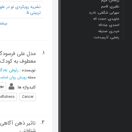
زرنقاش، مریم
نظیری، قاسم
نشریه رویکردی نو در علو
تربیتی 5
سهرابی شگفتی، نادره
جاویدی، حجت اله
احمدی، عباداله
حیدری، صدیقه
رضایی، آذرمیدخت
1.
مدل علی فرسودگی 
معطوف به کودک ب
نویسنده
:
رئوفی عادگ
مجله
:
رویش روان شناس
بهو
کلیدواژه ها
:
ndfulness
Cancer.
2.
تاثیر ذهن آگاهی
شناختی