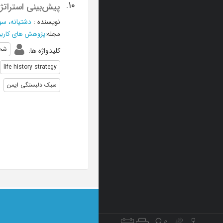
10.
پیش‌بینی استرات
نویسنده
:
دشتیانه، سو
مجله
:
پژوهش های کاربرد
شخ
کلیدواژه ها
:
life history strategy
سبک دلبستگی ایمن