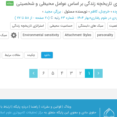
ژی تاریخچه زندگی بر اساس عوامل محیطی و شخصیتی
مقاله
ده
؛
خرم‌دل، کاظم
؛
نویسنده مسئول
:
برزگر، مجید
؛
ی در علوم رفتاری
»
بهار 1404 - شماره 63
رتبه: C
(‎20 صفحه -
از 58 تا 77
)
صیت
سبک های دلبستگی
حساسیت محیطی
استراتژی تاریخچه زندگی
personality
Attachment Styles
Environmental sensitivity
سبک د
چکیده
مقالات مرتبط
دانلود
6
5
4
3
2
1
وبلاگ |
قوانین و مقررات |
راهنما |
درباره پایگاه |
ارتباط با 
حقوق مادی و معنوی اين پايگاه متعلق به
مرکز تحقیقات کامپیوتری علوم اسل