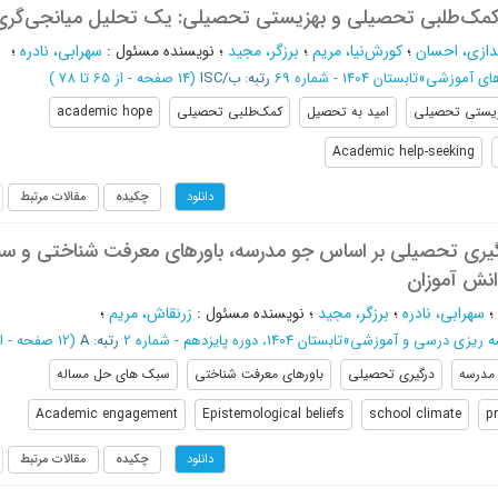
کمک‌طلبی تحصیلی و بهزیستی تحصیلی: یک تحلیل میانجی‌گری
دازی، احسان
؛
کورش‌نیا، مریم
؛
برزگر، مجید
؛
نویسنده مسئول
:
سهرابی، نادره
؛
های آموزشی
»
تابستان 1404 - شماره 69
رتبه: ب/ISC
(‎14 صفحه -
از 65 تا 78
)
یستی تحصیلی
امید به تحصیل
کمک‌طلبی تحصیلی
academic hope
Academic help-seeking
چکیده
مقالات مرتبط
دانلود
رگیری تحصیلی بر اساس جو مدرسه، باورهای معرفت شناختی و س
نش آموزان
؛
سهرابی، نادره
؛
برزگر، مجید
؛
نویسنده مسئول
:
زرنقاش، مریم
؛
ه ریزی درسی و آموزشی
»
تابستان 1404، دوره پایزدهم - شماره 2
رتبه: A
(‎12 صفحه -
از 1 
مدرسه
درگیری تحصیلی
باورهای معرفت شناختی
سبک های حل مساله
Academic engagement
Epistemological beliefs
school climate
p
چکیده
مقالات مرتبط
دانلود