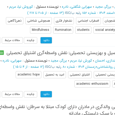
؛
برزگر، مجید
؛
سهرابی شگفتی، نادره
؛
نویسنده مسئول
:
کوروش نیا، مریم
؛
اسفند 1404 - شماره 156
رتبه: ب/ISC
(‎13 صفحه -
از 205 تا 217
)
شجویان
اضطراب اجتماعی
نشخوار فکری
همجوشی شناختی
ذهن‌آگاهی
Mindfulness
Rumination
students
social anxiety
چکیده
مقالات مرتبط
دانلود
حصیل و بهزیستی تحصیلی: نقش واسطه‌گری اشتیاق تحصیلی
مقا
ندازی، احسان
؛
کورش ‌نیا، مریم
؛
برزگر، مجید
؛
نویسنده مسئول
:
سهرابی، نادره
؛
روانشناختی
»
زمستان 1404 - شماره 80
رتبه: ب/ISC
(‎12 صفحه -
از 4 تا 15
)
یستی تحصیلی
اشتیاق تحصیلی
امید به تحصیل
academic hope
academic enthusiasm
چکیده
مقالات مرتبط
دانلود
والدگری در مادران دارای کودک مبتلا به سرطان: نقش واسطه‌ا
 با سبک دلبستگی مادرانه