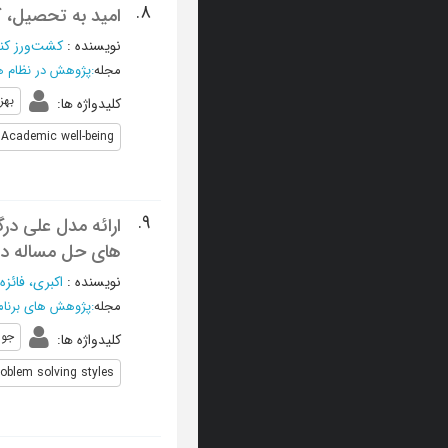
8.
امید به تحصیل، 
نویسنده
:
کشت‌ورز کن
مجله
:
پژوهش در نظام 
بهز
کلیدواژه ها
:
Academic well-being
9.
ارائه مدل علی د
های حل مساله دا
نویسنده
:
اکبری، فائزه
مجله
:
پژوهش های برنام
جو 
کلیدواژه ها
:
roblem solving styles