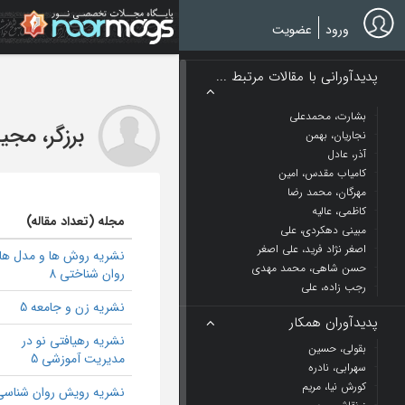
Ski
t
ورود
عضویت
mai
conten
پدیدآورانی با مقالات مرتبط ...
بشارت، محمدعلی
برزگر، مجی
نجاریان، بهمن
آذر، عادل
کامیاب مقدس، امین
مهرگان، محمد رضا
کاظمی، عالیه
مجله (تعداد مقاله)
مبینی دهکردی، علی
اصغر نژاد فرید، علی اصغر
نشریه روش ها و مدل ها
حسن شاهی، محمد مهدی
روان شناختی 8
رجب زاده، علی
نشریه زن و جامعه 5
پدیدآوران همکار
نشریه رهیافتی نو در
بقولی، حسین
مدیریت آموزشی 5
سهرابی، نادره
کورش نیا، مریم
نشریه رویش روان شناسی 