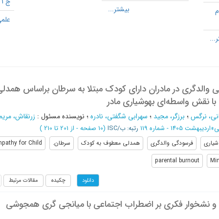
ج 1
م
علمی
والدگری در مادران دارای کودک مبتلا به سرطان براساس همدلی
ا نقش واسطه‌ای بهوشیاری مادر
انی، نرگس
؛
برزگر، مجید
؛
سهرابی شگفتی، نادره
؛
نویسنده مسئول
:
زرنقاش، مریم
ی
»
اردیبهشت 1405 - شماره 119
رتبه: ب/ISC
(‎10 صفحه -
از 201 تا 210
)
شیاری
فرسودگی والدگری
همدلی معطوف به کودک
سرطان.
pathy for Child
parental burnout
Mi
چکیده
مقالات مرتبط
دانلود
 و نشخوار فکری بر اضطراب اجتماعی با میانجی گری همجوشی