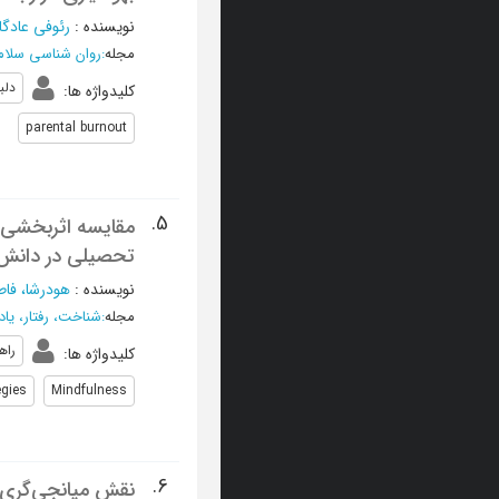
نویسنده
:
رئوفی عادگ
مجله
:
روان شناسی سلا
دلب
کلیدواژه ها
:
parental burnout
5.
مقایسه اثربخشی 
تحصیلی در دانش 
نویسنده
:
هودرشا، فاط
مجله
:
شناخت، رفتار، یاد
راه
کلیدواژه ها
:
egies
Mindfulness
6.
نقش میانجی‌گری 