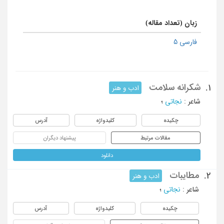
زبان (تعداد مقاله)
فارسی 5
شکرانه سلامت
1.
ادب و هنر
شاعر
:
نجاتی
؛
چکیده
کلیدواژه
آدرس
مقالات مرتبط
پیشنهاد دیگران
دانلود
مطایبات
2.
ادب و هنر
شاعر
:
نجاتی
؛
چکیده
کلیدواژه
آدرس