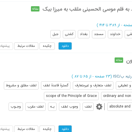
مقاله
از 389 تا 414
)
شی
خداوند
مسجد
بغداد
کشتی
جبل
چکیده
مقالات مرتبط
پیشنهاد
دانلود
ون
مقاله
رتبه: ب/ISC
(‎23 صفحه -
از 65 تا 87
)
و تعلیقی
لطف متعارف و غیرمتعارف
گسترۀ قاعدۀ لطف
لطف مطلق و مشروط
scope of the Principle of Grace
ordinary and non
absolute and 
لطف
وجوب لطف
بـه
لطف مقرب
وجـوب
چکیده
مقالات مرتبط
پیشنهاد
دانلود