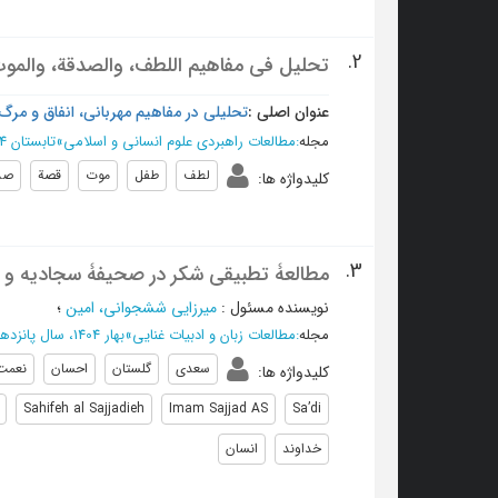
2.
تحليل في مفاهيم اللطف، والصدقة، والموت
عنوان اصلی :
تحلیلی در مفاهیم مهربانی، انفاق و مرگ
مجله
:
مطالعات راهبردی علوم انسانی و اسلامی
»
تابستان 1404 - شماره 75
لطف
طفل
موت
قصة
صد
کلیدواژه ها
:
3.
مطالعۀ تطبیقی شکر در صحیفۀ سجادیه و
نویسنده مسئول
:
میرزایی ششجوانی، امین
؛
مجله
:
مطالعات زبان و ادبیات غنایی
»
بهار 1404، سال پانزدهم - شماره 54
سعدی
گلستان
احسان
نعمت
کلیدواژه ها
:
Sahifeh al Sajjadieh
Imam Sajjad AS
Sa’di
خداوند
انسان