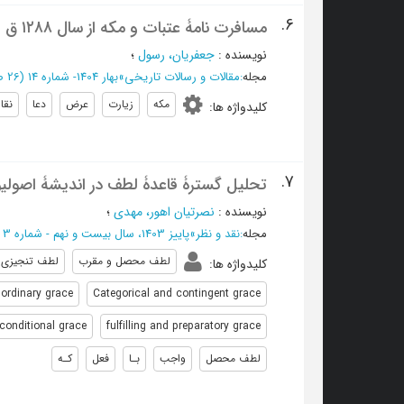
6.
مسافرت نامۀ عتبات و مکه از سال ۱۲۸۸ ق . به قلم موسی الحسینی ملقب به میرزا بیک
نویسنده
:
جعفریان، رسول
؛
مجله
:
مقالات و رسالات تاریخی
»
بهار 1404- شماره 14
(‎26 صفحه -
مکه
زیارت
عرض
دعا
نقا
کلیدواژه ها
:
7.
تحلیل گسترۀ قاعدۀ لطف در اندیشۀ اصولی
نویسنده
:
نصرتیان اهور، مهدی
؛
مجله
:
نقد و نظر
»
پاییز 1403، سال بیست و نهم - شماره 3
لطف محصل و مقرب
لطف تنجیزی 
کلیدواژه ها
:
 ordinary grace
Categorical and contingent grace
conditional grace
fulfilling and preparatory grace
لطف محصل
واجب
بـا
فعل
کـه