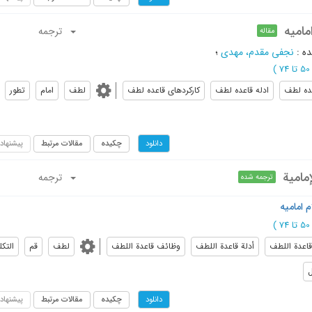
مامیه
ترجمه
مقاله
ده
:
نجفی مقدم، مهدی
؛
74
)
عده لطف
ادله قاعده لطف
کارکردهای قاعده لطف
لطف
امام
تطور
چکیده
مقالات مرتبط
پیشنهاد
دانلود
مامية
ترجمه
ترجمه شده
 امامیه
74
)
قاعدة اللطف
أدلة قاعدة اللطف
وظائف قاعدة اللطف
لطف
قم
التک
چکیده
مقالات مرتبط
پیشنهاد
دانلود