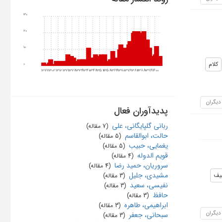
30
20
10
کلام
0
1277
1302
1312
1321
1328
1334
1340
1346
1352
1358
1364
1370
1376
1382
1388
1394
1400
 دیگران
پدیدآوران فعال
ربانی گلپایگانی، علی
‏ (7 مقاله)
حالت، ابوالقاسم
‏ (5 مقاله)
یغمایی، حبیب
‏ (5 مقاله)
قویم الدوله
‏ (4 مقاله)
سروریان، حمید رضا
‏ (4 مقاله)
مشیدی، جلیل
لیف
‏ (3 مقاله)
نفیسی، سعید
‏ (3 مقاله)
حافظ
‏ (3 مقاله)
ابراهیمی، طاهره
‏ (3 مقاله)
 دیگران
سبحانی، جعفر
‏ (3 مقاله)