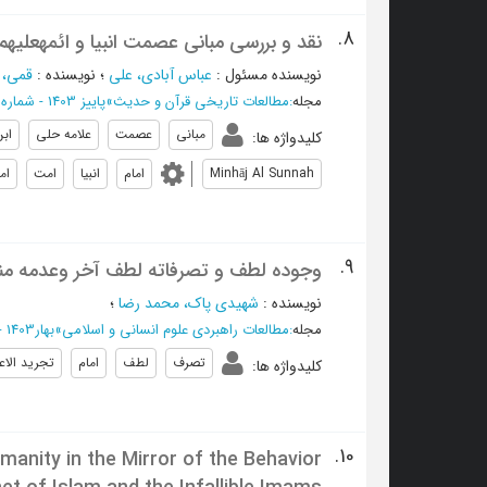
8.
نقد و بررسی مبانی عصمت انبیا و ائمهعلیهم‌ا
نویسنده مسئول
:
عباس آبادی، علی
؛
نویسنده
:
قمی،
مجله
:
مطالعات تاریخی قرآن و حدیث
»
پاییز 1403 - شماره 80
مبانی
عصمت
علامه حلی
ابن
کلیدواژه ها
:
Minhāj Al Sunnah
امام
انبیا
امت
ام
9.
وجوده لطف و تصرفاته لطف آخر وعدمه منا
نویسنده
:
شهيدي پاك، محمد رضا
؛
مجله
:
مطالعات راهبردی علوم انسانی و اسلامی
»
بهار1403 - شماره 60
تصرف
لطف
امام
تجرید الاع
کلیدواژه ها
:
10.
anity in the Mirror of the Behavior