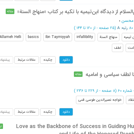
لسلام از دیدگاه ابن‌تیمیه با تکیه بر کتاب «منهاج السنة»
مقاله
 محسن
؛
رتبه: A
(‎25 صفحه -
از 120 تا 144
)
 تیمیه
منهاج السنة
infallibility
Ibn Taymiyyah
basics
Allameh Helli
امت
لطف
چکیده
مقالات مرتبط
پیشنهاد
دانلود
 لطف سیاسی و امامیه
مقاله
(‎8 صفحه -
از 229 تا 236
)
تقاد
خواجه نصیرالدین طوسی قمی
چکیده
مقالات مرتبط
پیشنهاد
دانلود
Love as the Backbone of Success in Guiding Hum
تر