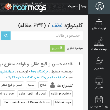
Ski
ورود
عضویت
t
mai
conten
کلیدواژه
لطف
‏/ (634 مقاله)
فهرست منابع
مرتب سازی
تاریخ
فهرست مقالات
1.
قاعده حسن و قبح عقلی و قواعد متفرّع بر آن
پدیدآوران
نویسنده مسئول
:
برنجکار، رضا
؛
نویسنده
:
میرافضلی،
مجله
:
تحقیقات کلامی
»
تابستان 1404 - شماره 49
رتبه: ب
(‎22 
صلاح
امامیه
حسن و قبح عقلی
کلیدواژه ها
:
ناشران
ivine grace
aṣlaḥ optimal good
ṣalāḥ propriety
Purposefulness of Divine Actions
Maturidiyya
رویدادهای علمی