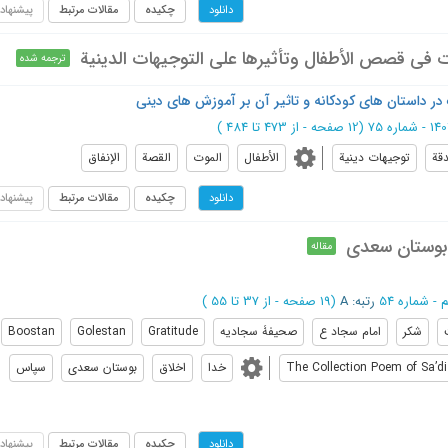
چکیده
مقالات مرتبط
پیشنهاد
دانلود
 في قصص الأطفال وتأثيرها على التوجيهات الدينية
ترجمه شده
 در داستان های کودکانه و تاثیر آن بر آموزش های دینی
(‎12 صفحه -
از 473 تا 484
)
قة
توجيهات دينية
الأطفال
الموت
القصة
الإنفاق
چکیده
مقالات مرتبط
پیشنهاد
دانلود
 بوستان سعدی
مقاله
رتبه: A
(‎19 صفحه -
از 37 تا 55
)
شکر
امام سجاد ع
صحیفۀ سجادیه
Gratitude
Golestan
Boostan
The Collection Poem of Sa’di
خدا
اخلاق
بوستان سعدی
سپاس
چکیده
مقالات مرتبط
پیشنهاد
دانلود