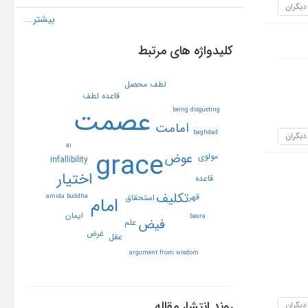
 دیگران
کلیدواژه های مرتبط
لطف محصل
قاعده لطف
عصمت
being disgusting
امامت
baghdad
 دیگران
a1
grace
عوض
مولوي
infallibility
اختيار
قاعده
تكليف
قهر
استحقاق
amida buddha
امام
ايمان
basra
فيض
علم
غرض
عقل
argument from wisdom
روند انتشار مقاله
 دیگران