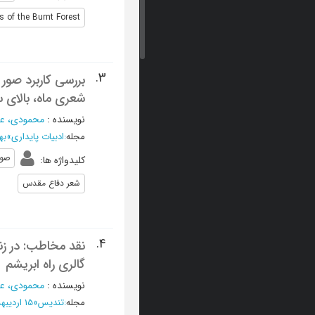
s of the Burnt Forest
3.
بررسی کاربرد صو
شعری ماه، بالای 
نویسنده
:
محمودی، عل
مجله
:
ادبیات پایداری
»
بهار
صور
کلیدواژه ها
:
شعر دفاع مقدس
4.
نقد مخاطب: در ز
گالری راه ابریشم
نویسنده
:
محمودی، عل
مجله
:
تندیس
»
15 اردیبهشت 1394 - شماره 298