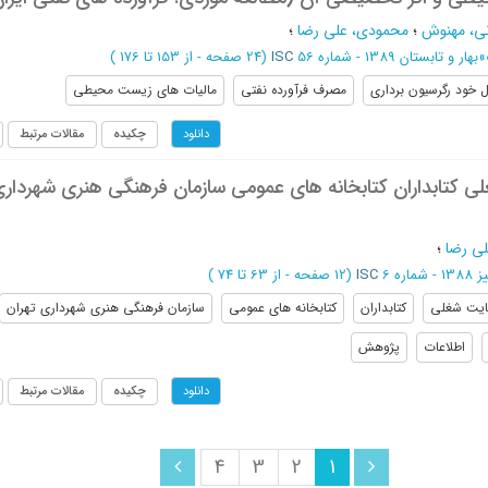
انی، مهنوش
؛
محمودی، علی رضا
؛
»
بهار و تابستان 1389 - شماره 56
ISC
(‎24 صفحه -
از 153 تا 176
)
 خود رگرسیون برداری
مصرف فرآورده نفتی
مالیات های زیست محیطی
چکیده
مقالات مرتبط
دانلود
 کتابداران کتابخانه های عمومی سازمان فرهنگی هنری شهردار
ی رضا
؛
 - شماره 6
ISC
(‎12 صفحه -
از 63 تا 74
)
یت شغلی
کتابداران
کتابخانه های عمومی
سازمان فرهنگی هنری شهرداری تهران
اطلاعات
پژوهش
چکیده
مقالات مرتبط
دانلود
4
3
2
1