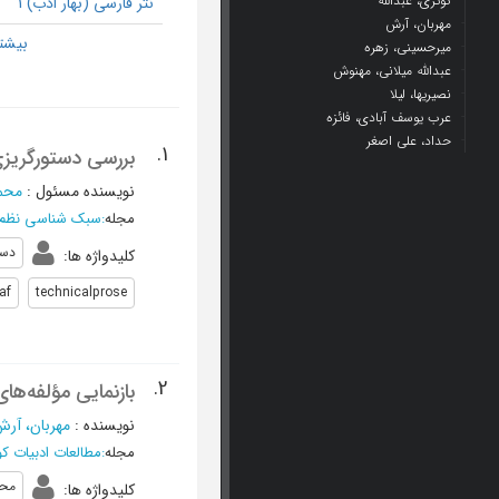
کوثری، عبدالله
نثر فارسی (بهار ادب) 1
مهربان، آرش
میرحسینی، زهره
عبدالله میلانی، مهنوش
نصیریها، لیلا
عرب یوسف آبادی، فائزه
حداد، علی اصغر
1.
بررسی دستورگریزی
نویسنده مسئول
:
محم
مجله
:
سبک شناسی نظم و 
دست
کلیدواژه ها
:
af
technicalprose
2.
بازنمایی مؤلفه‌ه
نویسنده
:
مهربان، آر
مجله
:
مطالعات ادبیات ک
مح
کلیدواژه ها
: