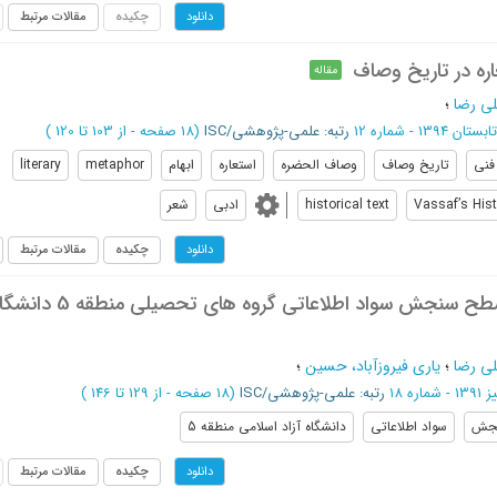
چکیده
مقالات مرتبط
دانلود
اره در تاریخ وصاف
مقاله
ی رضا
؛
ن 1394 - شماره 12
رتبه: علمی-پژوهشی/ISC
(‎18 صفحه -
از 103 تا 120
)
 فنی
تاریخ وصاف
وصاف الحضره
استعاره
ابهام
metaphor
literary
Vassaf’s Hist
historical text
ادبی
شعر
چکیده
مقالات مرتبط
دانلود
بررسی و تعیین سطح سنجش سواد اطلاعاتی گروه 
ی رضا
؛
یاری فیروزآباد، حسین
؛
- شماره 18
رتبه: علمی-پژوهشی/ISC
(‎18 صفحه -
از 129 تا 146
)
جش
سواد اطلاعاتي
دانشگاه آزاد اسلامي منطقه 5
چکیده
مقالات مرتبط
دانلود