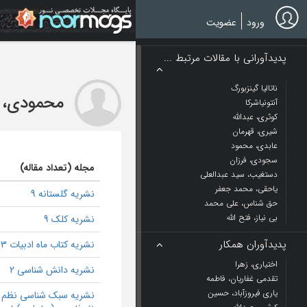
Ski
t
ورود
عضویت
mai
conten
پدیدآورانی با مقالات مرتبط ...
ناتالیا گینزبورگ
محمودی، ع
آنتونیاشرکا
کوثری، عبدالله
شیری، قهرمان
عابدی، محمود
سجودی، فرزان
مجله (تعداد مقاله)
دستغیب، سید عبدالعلی
یاحقی، محمد جعفر
نشریه گلستانه 9
حق شناس، علی محمد
بی نیاز، فتح الله
نشریه کلک 9
پدیدآوران همکار
نشریه کتاب ماه ادبیات 3
اختیاری، زهرا
نشریه دانش شناسی 2
تقدمی غفاریان، فاطمه
یاری فیروزآباد، حسین
نشریه سبک شناسی نظم 