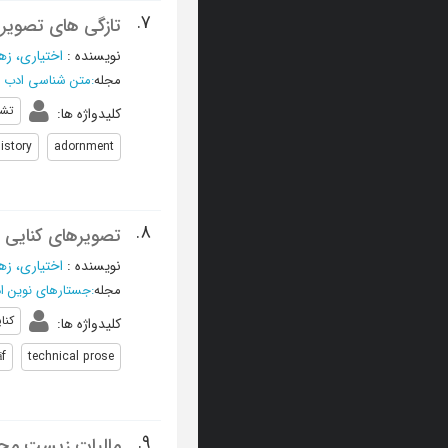
7.
تازگی های تصویر
نویسنده
:
اختیاری، زهر
مجله
:
متن شناسی ادب 
تشب
کلیدواژه ها
:
istory
adornment
8.
تصویرهای کنایی و
نویسنده
:
اختیاری، زهر
مجله
:
جستارهای نوین ا
کنای
کلیدواژه ها
:
āf
technical prose
9.
مالیات زیست محی