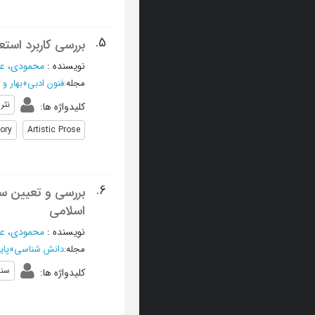
5.
بررسی کاربرد استع
نویسنده
:
محمودی، عل
مجله
:
فنون ادبی
»
بهار و تابستا
نثر
کلیدواژه ها
:
ory
Artistic Prose
6.
اسلامی
نویسنده
:
محمودی، عل
مجله
:
دانش شناسی
»
پاییز 1391 
سن
کلیدواژه ها
: