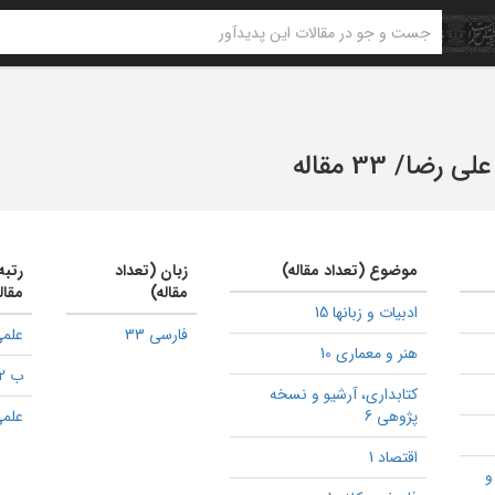
لی رضا
/
33 مقاله
موضوع (تعداد مقاله)
زبان (تعداد
رتبه
مقاله)
مقال
ادبیات و زبانها 15
فارسی 33
علمی
هنر و معماری 10
ب 2
كتابداری، آرشیو و نسخه
پژوهی 6
علمی
اقتصاد 1
و