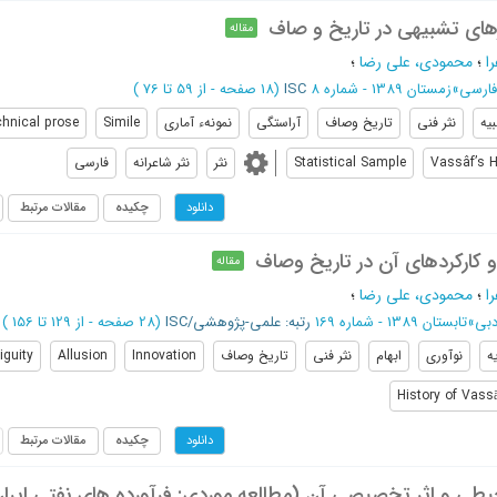
های تشبیهی در تاریخ و صاف
مقاله
ا
؛
محمودی، علی رضا
؛
فارسی
»
زمستان 1389 - شماره 8
ISC
(‎18 صفحه -
از 59 تا 76
)
یه
نثر فنی
تاریخ وصاف
آراستگی
نمونهء آماری
Simile
chnical prose
Vassâf’s H
Statistical Sample
نثر
نثر شاعرانه
فارسی
چکیده
مقالات مرتبط
دانلود
 کارکردهای آن در تاریخ وصاف
مقاله
ا
؛
محمودی، علی رضا
؛
دبی
»
تابستان 1389 - شماره 169
رتبه: علمی-پژوهشی/ISC
(‎28 صفحه -
از 129 تا 156
)
ه
نوآوری
ابهام
نثر فنی
تاریخ وصاف
Innovation
Allusion
guity
History of Vass
چکیده
مقالات مرتبط
دانلود
طی و اثر تخصیصی آن (مطالعه موردی: فرآورده های نفتی ایرا