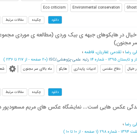
Eco criticism
Environmental conservation
Ghost
چکیده
مقالات مرتبط
دانلود
ر خیال در هایکوهای جبهه ی بیک وردی (مطالعه ی موردی مجموع
سر مجنون)
ی رضا
؛
تقدمی غفاریان، فاطمه
؛
 و تابستان 1395 - شماره 14
رتبه: علمی-پژوهشی/ISC
(‎20 صفحه -
از 217 تا 236
)
 خیال
دفاع مقدس
ادبیات پایداری
هایکو
ماه بالای سر مجنون
شعر
چکیده
مقالات مرتبط
دانلود
ندگی عکس هایی است... نمایشگاه عکس های مریم مسعودپور د
ی رضا
؛
(‎1 صفحه -
از 10 تا 10
)