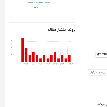
Ghosts of the Burnt Forest
ماهی
روند انتشار مقاله
6
4
gramma
2
0
1378
1380
1382
1384
1389
1394
1404
پیشنهاد دیگران
 سوخته