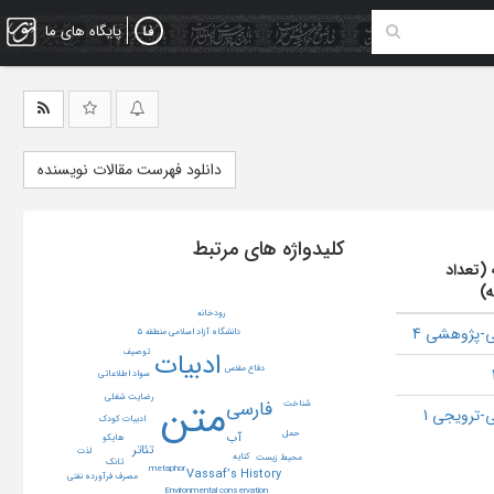
پایگاه های ما
دانلود فهرست مقالات نویسنده
کلیدواژه های مرتبط
 (تعداد
ه)
رودخانه
-پژوهشی 4
دانشگاه آزاد اسلامي منطقه 5
توصیف
ادبیات
دفاع مقدس
سواد اطلاعاتی
متن
رضایت شغلی
فارسی
شناخت
-ترویجی 1
ادبیات کودک
حمل
آب
هایکو
تئاتر
لذت
کنایه
محیط زیست
تانک
metaphor
Vassaf’s History
مصرف فرآورده نفتی
Environmental conservation