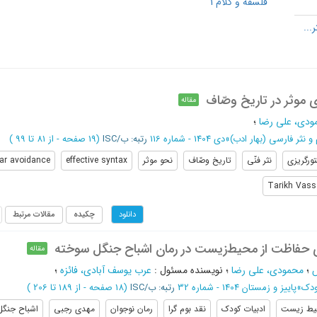
فلسفه و کلام 1
 موثر در تاریخ وصّاف
مقاله
ودی، علی رضا
؛
نثر فارسی (بهار ادب)
»
دی 1404 - شماره 116
رتبه: ب/ISC
(‎19 صفحه -
از 81 تا 99
)
ورگریزی
نثر فنّی
تاریخ وصّاف
نحو موثر
effective syntax
r avoidance
Tarikh Vass
چکیده
مقالات مرتبط
دانلود
ای حفاظت از محیط‌زیست در رمان اشباح جنگل سوخته
مقاله
ش
؛
محمودی، علی رضا
؛
نویسنده مسئول
:
عرب یوسف آبادی، فائزه
؛
ودک
»
پاییز و زمستان 1404 - شماره 32
رتبه: ب/ISC
(‎18 صفحه -
از 189 تا 206
)
یط زیست
ادبیات کودک
نقد بوم گرا
رمان نوجوان
مهدی رجبی
اشباح جنگل