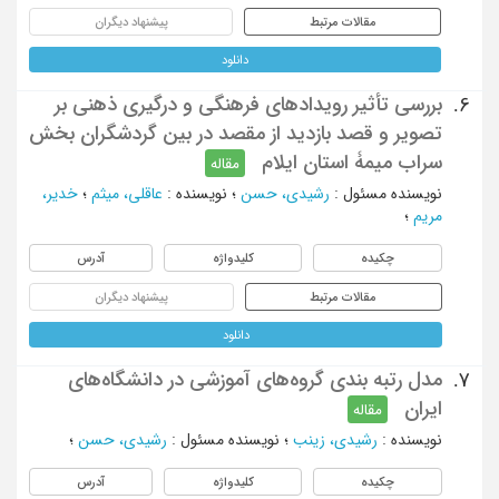
مقالات مرتبط
پیشنهاد دیگران
دانلود
بررسی تأثیر رویدادهای فرهنگی و درگیری ذهنی بر
6.
تصویر و قصد بازدید از مقصد در بین گردشگران بخش
سراب میمۀ استان ایلام
مقاله
نویسنده مسئول
:
رشیدی، حسن
؛
نویسنده
:
عاقلی، میثم
؛
خدیر،
مریم
؛
چکیده
کلیدواژه
آدرس
مقالات مرتبط
پیشنهاد دیگران
دانلود
مدل رتبه بندی گروه‌های آموزشی در دانشگاه‌های
7.
ایران
مقاله
نویسنده
:
رشیدی، زینب
؛
نویسنده مسئول
:
رشیدی، حسن
؛
چکیده
کلیدواژه
آدرس