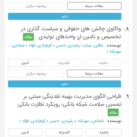
مقالات مرتبط
پیشنهاد دیگران
دانلود
واکاوی چالش های حقوقی و سیاست گذاری در
8.
تخصیص و تامین ارز واحدهای تولیدی
مقاله
نویسنده
:
عاقلی، میثم
؛
رشیدی، حسن
؛
کوهزادی، فؤاد
؛
شجاعی،
مهرشاد
؛
چکیده
کلیدواژه
آدرس
مقالات مرتبط
پیشنهاد دیگران
دانلود
طراحی الگوی مدیریت بهینه نقدینگی مبتنی بر
9.
تضمین سلامت شبکه بانکی؛ رویکرد نظارت بانکی
مقاله
نویسنده
:
شجاعی، مهرشاد
؛
رشیدی، حسن
؛
کوهزادی، فؤاد
؛
چکیده
کلیدواژه
آدرس