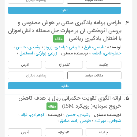
دانلود
طراحی برنامه یادگیری مبتنی بر هوش مصنوعی و
4.
بررسی اثربخشی آن بر مهارت حل مسئله دانش‌آموزان
با اختلال یادگیری ریاضی
مقاله
نویسنده
:
فیضی، فرخ
؛
شریفی درآمدی، پرویز
؛
رشیدی، حسن
؛
جعفرخانی، فاطمه
؛
نویسنده مسئول
:
زارعی زوارکی، اسماعیل
؛
چکیده
کلیدواژه
آدرس
مقالات مرتبط
پیشنهاد دیگران
دانلود
ارائه الگوی تقویت حکمرانی ریال با هدف کاهش
5.
خروج سرمایه( رویکرد ISM)
مقاله
نویسنده مسئول
:
رشیدی، حسن
؛
نویسنده
:
کوهزادی، فؤاد
؛
شجاعی، مهرشاد
؛
طوسی زاده، صادق
؛
چکیده
کلیدواژه
آدرس