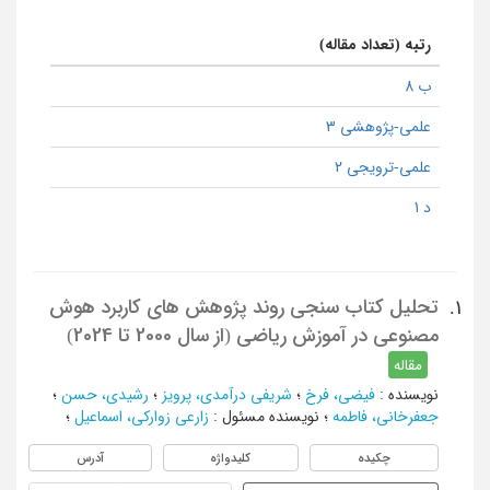
رتبه (تعداد مقاله)
ب 8
علمی-پژوهشی 3
علمی-ترویجی 2
د 1
تحلیل کتاب سنجی روند پژوهش های کاربرد هوش
1.
مصنوعی در آموزش ریاضی (از سال 2000 تا 2024)
مقاله
نویسنده
:
فیضی، فرخ
؛
شریفی درآمدی، پرویز
؛
رشیدی، حسن
؛
جعفرخانی، فاطمه
؛
نویسنده مسئول
:
زارعی زوارکی، اسماعیل
؛
چکیده
کلیدواژه
آدرس