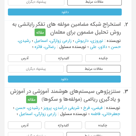
مقالات مرتبط
پیشنهاد دیگران
دانلود
استخراج شبکه مضامین مولفه های تفکر رایانشی به
2.
روش تحلیل مضمون برای معلمان
مقاله
نویسنده
:
نوروزی، داریوش
؛
زارعی زوارکی، اسماعیل
؛
رشیدی،
حسن
؛
دلاور، علی
؛
نویسنده مسئول
:
رضائی، فائزه
؛
چکیده
کلیدواژه
آدرس
مقالات مرتبط
پیشنهاد دیگران
دانلود
سنتزپژوهی سیستم‌های هوشمند آموزشی در آموزش
3.
و یادگیری ریاضی (مولفه‌ها و سکوها)
مقاله
نویسنده
:
فیضی، فرخ
؛
شریفی درآمدی، پرویز
؛
رشیدی، حسن
؛
جعفرخانی، فاطمه
؛
نویسنده مسئول
:
زارعی زوارکی، اسماعیل
؛
چکیده
کلیدواژه
آدرس
مقالات مرتبط
پیشنهاد دیگران