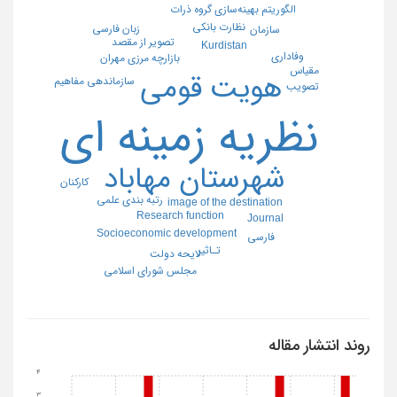
الگوریتم بهینه‌سازی گروه ذرات
نظارت بانکی
زبان فارسی
سازمان
تصویر از مقصد
Kurdistan
وفاداری
بازارچه مرزی مهران
مقیاس
هویت قومی
سازماندهی مفاهیم
تصویب
نظریه زمینه ای
شهرستان مهاباد
کارکنان
رتبه بندی علمی
image of the destination
Research function
Journal
Socioeconomic development
فارسی
تـاثیر
لایحه دولت
مجلس شورای اسلامی
روند انتشار مقاله
4
3