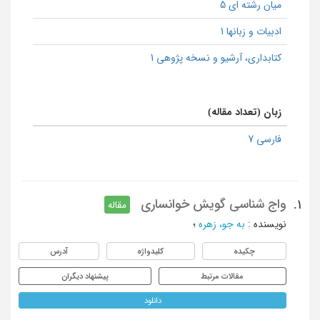
میان رشته ای 5
ادبیات و زبانها 1
كتابداری، آرشیو و نسخه پژوهی 1
زبان (تعداد مقاله)
فارسی 7
واج شناسی گویش خوانساری
1.
مقاله
نویسنده
:
به جو، زهره
؛
چکیده
کلیدواژه
آدرس
مقالات مرتبط
پیشنهاد دیگران
دانلود