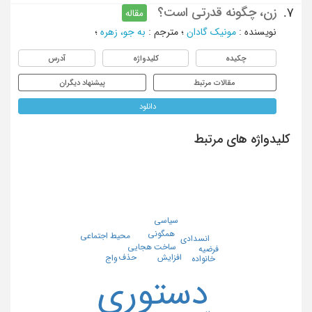
زن، چگونه قدرتی است؟
7.
مقاله
نویسنده
:
مونیک گادان
؛
مترجم
:
به جو، زهره
؛
چکیده
کلیدواژه
آدرس
مقالات مرتبط
پیشنهاد دیگران
دانلود
کلیدواژه های مرتبط
سیاسی
همگونی
محیط اجتماعی
انسدادی
ساخت هجایی
فرضیه
حذف
افزایش
واج
خانواده
دستوری