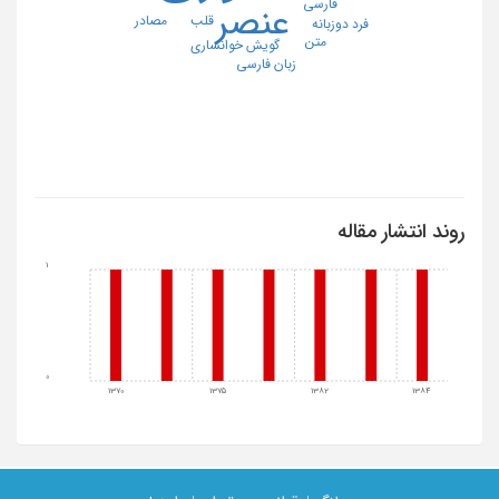
فارسی
عنصر
مصادر
قلب
فرد دوزبانه
متن
گویش خوانساری
زبان فارسی
روند انتشار مقاله
1
0
1370
1375
1382
1384