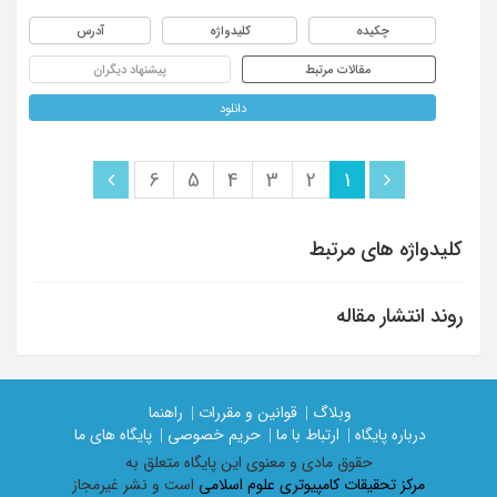
چکیده
کلیدواژه
آدرس
مقالات مرتبط
پیشنهاد دیگران
دانلود
6
5
4
3
2
1
کلیدواژه های مرتبط
روند انتشار مقاله
وبلاگ |
قوانین و مقررات |
راهنما
درباره پایگاه |
ارتباط با ما |
حریم خصوصی |
پایگاه های ما
حقوق مادی و معنوی اين پايگاه متعلق به
مرکز تحقیقات کامپیوتری علوم اسلامی
است و نشر غیرمجاز