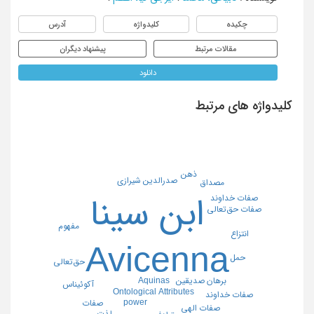
چکیده
کلیدواژه
آدرس
مقالات مرتبط
پیشنهاد دیگران
دانلود
کلیدواژه های مرتبط
ذهن
صدرالدین شیرازی
مصداق
ابن سینا
صفات خداوند
صفات حق‌تعالی
مفهوم
انتزاع
Avicenna
حمل
حق‌تعالی
Aquinas
برهان صدیقین
آکوئیناس
Ontological Attributes
صفات خداوند
power
صفات
صفات الهی
لذت