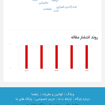
ترادف
حکمرانی
صدرالدین شیرازی
شناخت
لذت
روند انتشار مقاله
1
0
1388
1394
1404
وبلاگ |
قوانین و مقررات |
راهنما
درباره پایگاه |
ارتباط با ما |
حریم خصوصی |
پایگاه های ما
حقوق مادی و معنوی اين پايگاه متعلق به